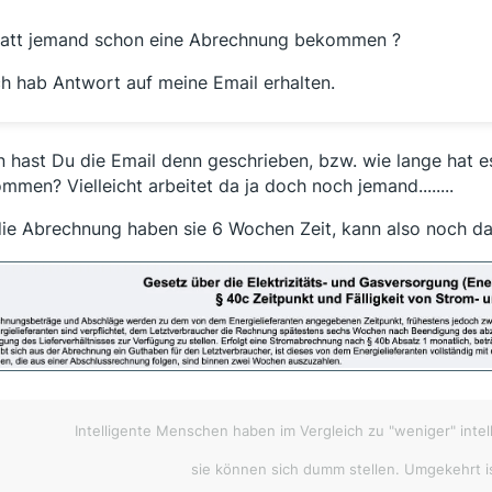
att jemand schon eine Abrechnung bekommen ?
ie ausgesprochene Kündigung erfolgt zum 01.10.2021 gemä
3 Ziffer 3.2 der Allgemeinen Geschäftsbedingungen zu die
ch hab Antwort auf meine Email erhalten.
 hast Du die Email denn geschrieben, bzw. wie lange hat e
it freundlichen Grüßen
mmen? Vielleicht arbeitet da ja doch noch jemand........
hr Serviceteam der DEP
die Abrechnung haben sie 6 Wochen Zeit, kann also noch da
Intelligente Menschen haben im Vergleich zu "weniger" intel
sie können sich dumm stellen. Umgekehrt is