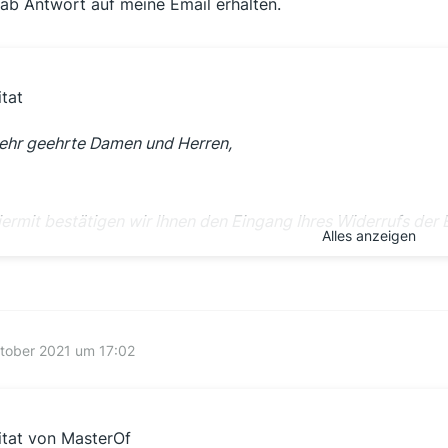
hab Antwort auf meine Email erhalten.
itat
ehr geehrte Damen und Herren,
iermit bestätigen wir Ihnen den Eingang Ihres Widerrufs der
Alles anzeigen
b sofort werden keine Fälligkeiten mehr eingezogen.
nd
ehr geehrte(r) ......
tober 2021 um 17:02
as angehängte Kündigungsschreiben erhalten Sie zu Ihrer I
itat von MasterOf