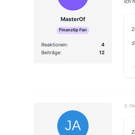
Ich 
MasterOf
Z
Finanztip Fan
S
Reaktionen
4
Beiträge
12
h
A
u
S
3. Ok
d
Z