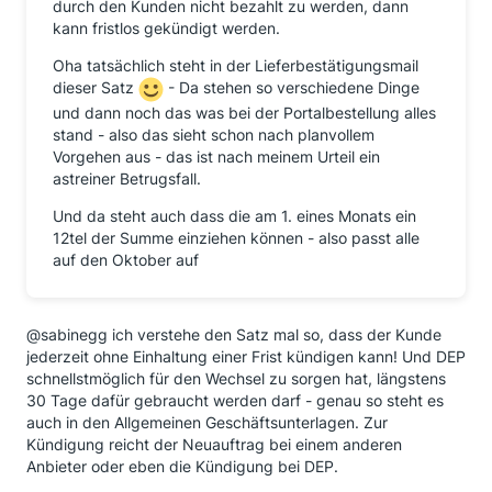
Erdgasliefervertrag ist jederzeit ohne Einhaltung einer
durch den Kunden nicht bezahlt zu werden, dann
Frist kündbar." Habe ich übersehen, weil nicht
kann fristlos gekündigt werden.
vernünftig gelesen. Wer ist hier schuld? Wohl ich ...
Oha tatsächlich steht in der Lieferbestätigungsmail
habe das eben so hingenommen.
dieser Satz
- Da stehen so verschiedene Dinge
Ich meine, eine eigenständige Kündigung bei der DEP
und dann noch das was bei der Portalbestellung alles
ist überflüssig, zumal diese ja erst zum 31.10.2021 lt.
stand - also das sieht schon nach planvollem
AGB`s durch den Kunden möglich wäre.
Vorgehen aus - das ist nach meinem Urteil ein
astreiner Betrugsfall.
Abschläge ohne vorherige Mitteilung an den
Versorger zurück zu holen, halte ich für mutig. Ich
Und da steht auch dass die am 1. eines Monats ein
habe keine Rechtschutzversicherung und wäre auch
12tel der Summe einziehen können - also passt alle
nicht sicher, dass diese eintritt. Sollte es wirklich in
auf den Oktober auf
einer Insolvenz enden, wird sich der
Insolvenzverwalter sicher melden und erst mal die
rückgeholten Abschläge einfordern.
@sabinegg ich verstehe den Satz mal so, dass der Kunde
jederzeit ohne Einhaltung einer Frist kündigen kann! Und DEP
Ich habe den Anbieter mit dem hier bereits zur
schnellstmöglich für den Wechsel zu sorgen hat, längstens
Verfügung gestellten Schreiben angeschrieben und
30 Tage dafür gebraucht werden darf - genau so steht es
eine Abrechnung gefordert. Sollte diese nicht folgen,
auch in den Allgemeinen Geschäftsunterlagen. Zur
werde ich anschließend den September-Abschlag
Kündigung reicht der Neuauftrag bei einem anderen
zurück holen und natürlich keinen Oktober-Abschlag
Anbieter oder eben die Kündigung bei DEP.
mehr leisten. Weiter werde ich mich aber nicht aus
dem Fenster lehnen, ist mir zu riskant.