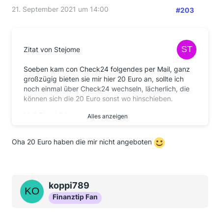
21. September 2021 um 14:00
#203
Zitat von Stejome
Soeben kam con Check24 folgendes per Mail, ganz
großzügig bieten sie mir hier 20 Euro an, sollte ich
noch einmal über Check24 wechseln, lächerlich, die
können sich die 20 Euro sonst wo hinschieben.
Mail Check24:
Alles anzeigen
vielen Dank für Ihr Feedback an CHECK24.
Oha 20 Euro haben die mir nicht angeboten
Wir bedauern die kurzfristige Kündigung zum
01.10.2021.
Die Deutsche Energiepool hat uns nach Rücksprache
koppi789
versichert, dass Sie nach Vertragsende eine
Schlussrechnung basierend auf ihrem tatsächlichen
Finanztip Fan
Verbrauch erhalten. Hier werden Ihnen zu viel
gezahlte Abschläge erstattet. Gerne können Sie einen