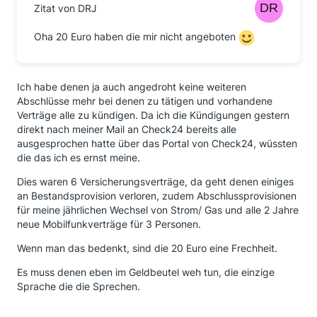
Zitat von DRJ
zum nächsten Wechsel vormerken.
Gerne unterstützen wir Sie auch telefonisch unter
Oha 20 Euro haben die mir nicht angeboten
089 24 24 11 66, bei Ihrem Wechsel und bei noch
offenen Fragen.
Ich habe denen ja auch angedroht keine weiteren
Abschlüsse mehr bei denen zu tätigen und vorhandene
Verträge alle zu kündigen. Da ich die Kündigungen gestern
direkt nach meiner Mail an Check24 bereits alle
ausgesprochen hatte über das Portal von Check24, wüssten
die das ich es ernst meine.
Dies waren 6 Versicherungsverträge, da geht denen einiges
an Bestandsprovision verloren, zudem Abschlussprovisionen
für meine jährlichen Wechsel von Strom/ Gas und alle 2 Jahre
neue Mobilfunkverträge für 3 Personen.
Wenn man das bedenkt, sind die 20 Euro eine Frechheit.
Es muss denen eben im Geldbeutel weh tun, die einzige
Sprache die die Sprechen.