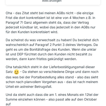
Alles anzeigen
Grundpreis 77 € / Monat
Abschlagszahlung 97€
Oha - das Zitat steht bei meinen AGBs nicht - die einzige
Frist die dort konkretisiert ist ist eine von 4 Wochen z.B. in
Mein Rechtsverständnis ist jedoch ein anderes als bei
Paragraf 7! Ganz allgemein steht da, dass der Vertrag
manch einem hier; nicht falsch verstehen, ich ärgere
jederzeit kündbar ist, wobei das jederzeit in den AGBs nur
mich auch. Aber über meine eigene Sorglosigkeit bei
für den Kunden konkretisiert wird.
Vertragsschluss.
Da scheinst du was verwechselt zu haben! Du beziehst dich
Zum einen sind die Portale (Check24, Verifox u.ä.)
wahrscheinlich auf Paragraf 2 Punkt 3 deines Vertrages. Da
eben nur Vermittlungsportale die keine Haftung
geht es um die Bonitätsfrage des Kunden. Wenn die unklar
übernehmen. Dieses sollte einem schon bewusst sein,
ist und DEP fürchtet durch den Kunden nicht bezahlt zu
ggf. mal die AGB`s lesen. Hier also eine Haftung
werden, dann kann fristlos gekündigt werden.
einzufordern ist wohl die Mühe nicht wert.
Oha tatsächlich steht in der Lieferbestätigungsmail dieser
Zum anderen habe ich bei Wechsel des Anbieters im
Satz
- Da stehen so verschiedene Dinge und dann noch
Frühjahr natürlich auf den günstigsten Anbieter
geschaut. In meiner Lieferbestätigung steht z.B. "Ihr
das was bei der Portalbestellung alles stand - also das sieht
Erdgasliefervertrag ist jederzeit ohne Einhaltung einer
schon nach planvollem Vorgehen aus - das ist nach meinem
Frist kündbar." Habe ich übersehen, weil nicht
Urteil ein astreiner Betrugsfall.
vernünftig gelesen. Wer ist hier schuld? Wohl ich ...
Und da steht auch dass die am 1. eines Monats ein 12tel der
habe das eben so hingenommen.
Summe einziehen können - also passt alle auf den Oktober
Ich meine, eine eigenständige Kündigung bei der DEP
auf