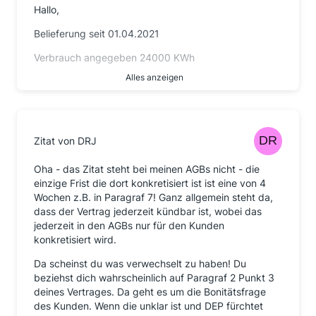
Hallo,
Meldungen an die Verbraucherzentalen und ähnlichen
Einrichtungen sind natürlich ok. Bis jedoch hier die
Belieferung seit 01.04.2021
Mühlen mahlen, werden Monate vergehen und
geholfen wird den aktuellen Verbrauchern dadurch
Verbrauch angegeben 24000 KWh
sicher nicht.
Alles anzeigen
Grundpreis 77 € / Monat
Einzig die Aufsichtsbehörden könnten die
Abschlagszahlung 97€
Geschäftsführer mal genauer unter die Lupe nehmen
und denen ggf. weitere Firmengründungen in dieser
Mein Rechtsverständnis ist jedoch ein anderes als bei
Branche untersagen, falls überhaupt möglich.
Zitat von DRJ
manch einem hier; nicht falsch verstehen, ich ärgere
mich auch. Aber über meine eigene Sorglosigkeit bei
Gruß,
Oha - das Zitat steht bei meinen AGBs nicht - die
Vertragsschluss.
einzige Frist die dort konkretisiert ist ist eine von 4
Sabine
Zum einen sind die Portale (Check24, Verifox u.ä.)
Wochen z.B. in Paragraf 7! Ganz allgemein steht da,
eben nur Vermittlungsportale die keine Haftung
dass der Vertrag jederzeit kündbar ist, wobei das
übernehmen. Dieses sollte einem schon bewusst sein,
jederzeit in den AGBs nur für den Kunden
ggf. mal die AGB`s lesen. Hier also eine Haftung
konkretisiert wird.
einzufordern ist wohl die Mühe nicht wert.
Da scheinst du was verwechselt zu haben! Du
Zum anderen habe ich bei Wechsel des Anbieters im
beziehst dich wahrscheinlich auf Paragraf 2 Punkt 3
Frühjahr natürlich auf den günstigsten Anbieter
deines Vertrages. Da geht es um die Bonitätsfrage
geschaut. In meiner Lieferbestätigung steht z.B. "Ihr
des Kunden. Wenn die unklar ist und DEP fürchtet