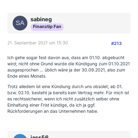
Ebenso Anzeige wegen Betrugs erstatten ... sofern
kein Beweis für einen begangenen Betrug vorliegt,
sabineg
wäre ich auch hier vorsichtig; kann ein Bumerang
Finanztip Fan
werden.
Meldungen an die Verbraucherzentalen und ähnlichen
21. September 2021 um 15:30
#213
Einrichtungen sind natürlich ok. Bis jedoch hier die
Mühlen mahlen, werden Monate vergehen und
geholfen wird den aktuellen Verbrauchern dadurch
Ich gehe sogar fest davon aus, dass am 01.10. abgebucht
sicher nicht.
wird; nicht ohne Grund wurde die Kündigung zum 01.10.2021
ausgesprochen ... üblich wäre ja der 30.09.2021, also zum
Einzig die Aufsichtsbehörden könnten die
Ende eines Monats.
Geschäftsführer mal genauer unter die Lupe nehmen
und denen ggf. weitere Firmengründungen in dieser
Trotz alledem ist eine Kündiung durch uns obsolet; ab 01.
Branche untersagen, falls überhaupt möglich.
bzw. 02.10. besteht ja bereits kein Vertrag mehr. Für mich ist
es rechtssicherer, wenn ich nicht zusätzlich selber ohne
Gruß,
Einhaltung einer Frist kündige, da ich ja ggf.
Rückforderungen an das Unternehmen habe.
Sabine
jass56