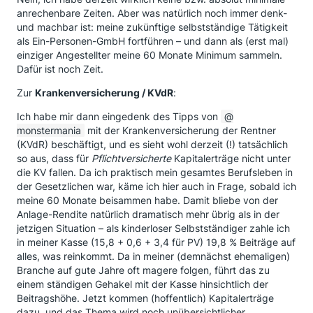
anrechenbare Zeiten. Aber was natürlich noch immer denk-
und machbar ist: meine zukünftige selbstständige Tätigkeit
als Ein-Personen-GmbH fortführen – und dann als (erst mal)
einziger Angestellter meine 60 Monate Minimum sammeln.
Dafür ist noch Zeit.
Zur
Krankenversicherung / KVdR
:
Ich habe mir dann eingedenk des Tipps von
monstermania
mit der Krankenversicherung der Rentner
(KVdR) beschäftigt, und es sieht wohl derzeit (!) tatsächlich
so aus, dass für
Pflichtversicherte
Kapitalerträge nicht unter
die KV fallen. Da ich praktisch mein gesamtes Berufsleben in
der Gesetzlichen war, käme ich hier auch in Frage, sobald ich
meine 60 Monate beisammen habe. Damit bliebe von der
Anlage-Rendite natürlich dramatisch mehr übrig als in der
jetzigen Situation – als kinderloser Selbstständiger zahle ich
in meiner Kasse (15,8 + 0,6 + 3,4 für PV) 19,8 % Beiträge auf
alles, was reinkommt. Da in meiner (demnächst ehemaligen)
Branche auf gute Jahre oft magere folgen, führt das zu
einem ständigen Gehakel mit der Kasse hinsichtlich der
Beitragshöhe. Jetzt kommen (hoffentlich) Kapitalerträge
dazu, und das Thema wird noch unübersichtlicher.