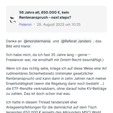
56 Jahre alt, 650.000 €, kein
Rentenanspruch – next steps?
Peleron
29. August 2023 um 10:25
Danke an
monstermania
und
Referat Janders
; das
Bild wird klarer.
(Ich habe mich, da ich fast 35 Jahre lang – gerne –
Freelancer war, nie ernsthaft mit GmbH-Recht beschäftigt.)
Wenn ich das richtig sehe, kriege ich auf diese Weise eine Art
rudimentäres Sicherheitsnetz (minimaler gesetzlicher
Rentenanspruch) und kann dann in zehn Jahren nach meiner
Erwerbstätigkeit (wenn die Regelung dann noch besteht …)
die ETF-Rendite verknabbern, ohne darauf hohe KV-Beiträge
zu zahlen. Das ist doch schon mal was.
Ich hatte in diesem Thread tendenziell eher
Anlageempfehlungen für die demnächst auf dem Tisch
liegenden 650.000 €
jenseits
des Allrounders MSCI World