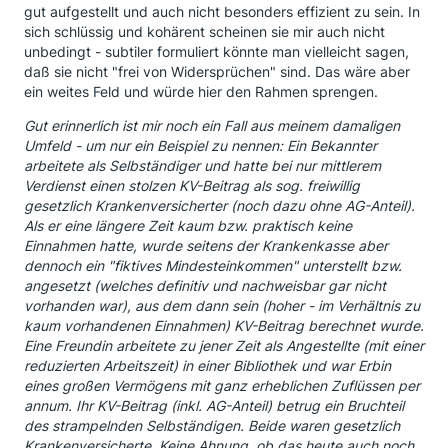
gut aufgestellt und auch nicht besonders effizient zu sein. In
sich schlüssig und kohärent scheinen sie mir auch nicht
unbedingt - subtiler formuliert könnte man vielleicht sagen,
daß sie nicht "frei von Widersprüchen" sind. Das wäre aber
ein weites Feld und würde hier den Rahmen sprengen.
Gut erinnerlich ist mir noch ein Fall aus meinem damaligen
Umfeld - um nur ein Beispiel zu nennen: Ein Bekannter
arbeitete als Selbständiger und hatte bei nur mittlerem
Verdienst einen stolzen KV-Beitrag als sog. freiwillig
gesetzlich Krankenversicherter (noch dazu ohne AG-Anteil).
Als er eine längere Zeit kaum bzw. praktisch keine
Einnahmen hatte, wurde seitens der Krankenkasse aber
dennoch ein "fiktives Mindesteinkommen" unterstellt bzw.
angesetzt (welches definitiv und nachweisbar gar nicht
vorhanden war), aus dem dann sein (hoher - im Verhältnis zu
kaum vorhandenen Einnahmen) KV-Beitrag berechnet wurde.
Eine Freundin arbeitete zu jener Zeit als Angestellte (mit einer
reduzierten Arbeitszeit) in einer Bibliothek und war Erbin
eines großen Vermögens mit ganz erheblichen Zuflüssen per
annum. Ihr KV-Beitrag (inkl. AG-Anteil) betrug ein Bruchteil
des strampelnden Selbständigen. Beide waren gesetzlich
Krankenversicherte. Keine Ahnung, ob das heute auch noch