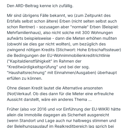
Den ARD-Beitrag kenne ich zufällig.
Mir sind übrigens Fälle bekannt, wo (zum Zeitpunkt des
Erbfalls selbst schon ältere) Erben (nicht selten selbst auch
schon Rentner) - sozusagen aber "normale" Erben (Beispiel:
Mehrfamilienhaus), also nicht solche mit 300 Wohnungen
aufwärts beispielsweise - dann die Mieten erhöhen mußten
(obwohl sie dies gar nicht wollten), um bezüglich des
zwingend nötigen Kredits (Stichwort: Hohe Erbschaftssteuer)
die Bedingungen der EU-Wohnimmobilienkreditrichtlinie
("Kapitaldienstfähigkeit" im Rahmen der
"Kreditwürdigkeitsprüfung" und bei der sog.
"Haushaltsrechnung" mit Einnahmen/Ausgaben) überhaupt
erfüllen zu können.
Ohne diesen Kredit lautet die Alternative ansonsten
(Not)Verkauf. Ob dies dann für die Mieter eine erfreuliche
Aussicht darstellt, wäre ein anderes Thema ...
Früher (also vor 2016 und vor Einführung der EU-WIKR) hätte
allein die Immobilie dagegen als Sicherheit ausgereicht
(wenn Standort und Lage auch nur halbwegs stimmen und
der Beleihungsauslauf im Realkreditbereich lag sprich bei