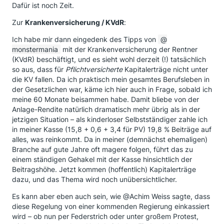
Dafür ist noch Zeit.
Zur
Krankenversicherung / KVdR
:
Ich habe mir dann eingedenk des Tipps von
monstermania
mit der Krankenversicherung der Rentner
(KVdR) beschäftigt, und es sieht wohl derzeit (!) tatsächlich
so aus, dass für
Pflichtversicherte
Kapitalerträge nicht unter
die KV fallen. Da ich praktisch mein gesamtes Berufsleben in
der Gesetzlichen war, käme ich hier auch in Frage, sobald ich
meine 60 Monate beisammen habe. Damit bliebe von der
Anlage-Rendite natürlich dramatisch mehr übrig als in der
jetzigen Situation – als kinderloser Selbstständiger zahle ich
in meiner Kasse (15,8 + 0,6 + 3,4 für PV) 19,8 % Beiträge auf
alles, was reinkommt. Da in meiner (demnächst ehemaligen)
Branche auf gute Jahre oft magere folgen, führt das zu
einem ständigen Gehakel mit der Kasse hinsichtlich der
Beitragshöhe. Jetzt kommen (hoffentlich) Kapitalerträge
dazu, und das Thema wird noch unübersichtlicher.
Es kann aber eben auch sein, wie @Achim Weiss sagte, dass
diese Regelung von einer kommenden Regierung einkassiert
wird – ob nun per Federstrich oder unter großem Protest,