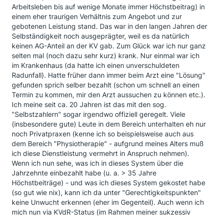
Arbeitsleben bis auf wenige Monate immer Höchstbeitrag) in
einem eher traurigen Verhältnis zum Angebot und zur
gebotenen Leistung stand. Das war in den langen Jahren der
Selbständigkeit noch ausgeprägter, weil es da natürlich
keinen AG-Anteil an der KV gab. Zum Glück war ich nur ganz
selten mal (noch dazu sehr kurz) krank. Nur einmal war ich
im Krankenhaus (da hatte ich einen unverschuldeten
Radunfall). Hatte früher dann immer beim Arzt eine "Lösung"
gefunden sprich selber bezahlt (schon um schnell an einen
Termin zu kommen, mir den Arzt aussuchen zu können etc.).
Ich meine seit ca. 20 Jahren ist das mit den sog.
"Selbstzahlern" sogar irgendwo offiziell geregelt. Viele
(insbesondere gute) Leute in dem Bereich unterhalten eh nur
noch Privatpraxen (kenne ich so beispielsweise auch aus
dem Bereich "Physiotherapie" - aufgrund meines Alters muß
ich diese Dienstleistung vermehrt in Anspruch nehmen).
Wenn ich nun sehe, was ich in dieses System über die
Jahrzehnte einbezahlt habe (u. a. > 35 Jahre
Höchstbeiträge) - und was ich dieses System gekostet habe
(so gut wie nix), kann ich da unter "Gerechtigkeitspunkten"
keine Unwucht erkennen (eher im Gegenteil). Auch wenn ich
mich nun via KVdR-Status (im Rahmen meiner sukzessiv