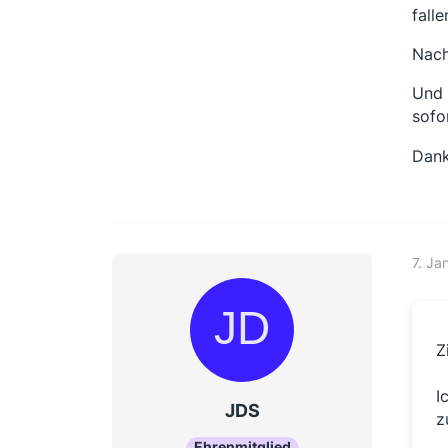
fall
Nach
Und 
sofo
Dank
7. Ja
Z
I
JDS
z
Ehrenmitglied