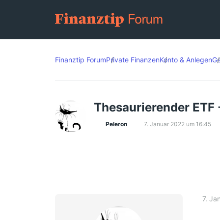
Finanztip Forum
Private Finanzen
Konto & Anlegen
Ge
Thesaurierender ETF 
Peleron
7. Januar 2022 um 16:45
7. Ja