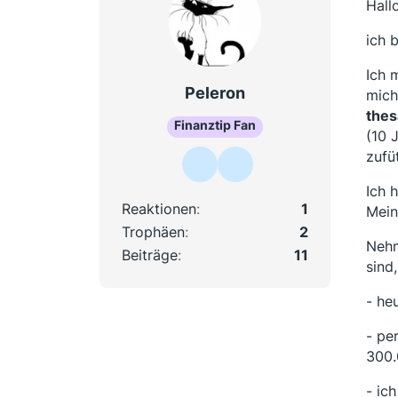
Hall
ich 
Ich 
Peleron
mich
thes
Finanztip Fan
(10 
zufü
Ich 
Reaktionen
1
Mein
Trophäen
2
Nehm
Beiträge
11
sind
- he
- pe
300.
- ic