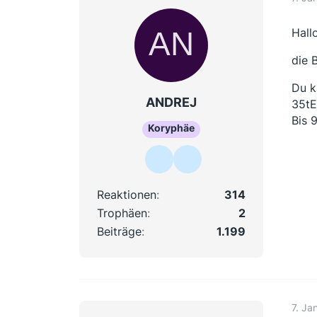
Hallo
die 
Du k
ANDREJ
35tE
Bis 
Koryphäe
Reaktionen
314
Trophäen
2
Beiträge
1.199
7. Ja