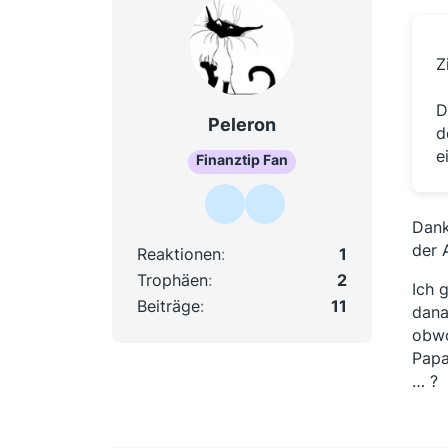
Z
D
Peleron
d
e
Finanztip Fan
Dank
der 
Reaktionen
1
Trophäen
2
Ich 
Beiträge
11
dana
obwo
Papa
… ?