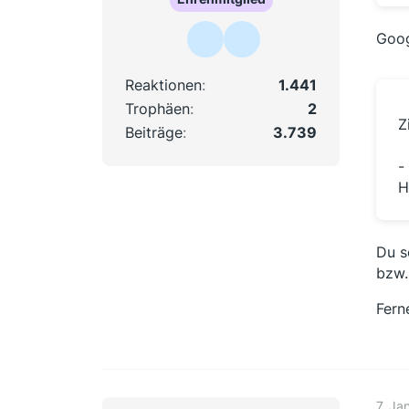
Goog
Reaktionen
1.441
Trophäen
2
Z
Beiträge
3.739
-
H
Du s
bzw.
Fern
7. Ja