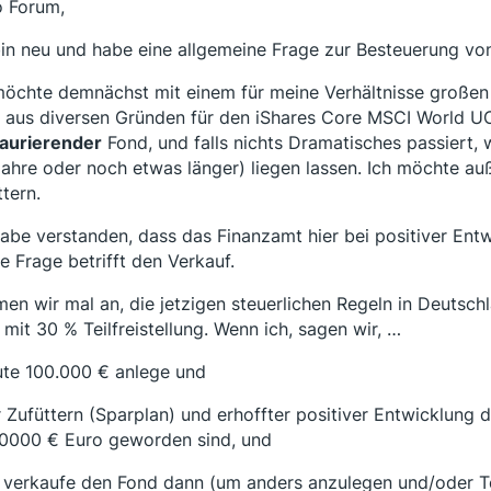
o Forum,
bin neu und habe eine allgemeine Frage zur Besteuerung vo
möchte demnächst mit einem für meine Verhältnisse großen 
 aus diversen Gründen für den iShares Core MSCI World UCI
aurierender
Fond, und falls nichts Dramatisches passiert, w
Jahre oder noch etwas länger) liegen lassen. Ich möchte a
ttern.
habe verstanden, dass das Finanzamt hier bei positiver Entw
e Frage betrifft den Verkauf.
en wir mal an, die jetzigen steuerlichen Regeln in Deutschla
, mit 30 % Teilfreistellung. Wenn ich, sagen wir, …
ute 100.000 € anlege und
r Zufüttern (Sparplan) und erhoffter positiver Entwicklung
0000 € Euro geworden sind, und
h verkaufe den Fond dann (um anders anzulegen und/oder Te