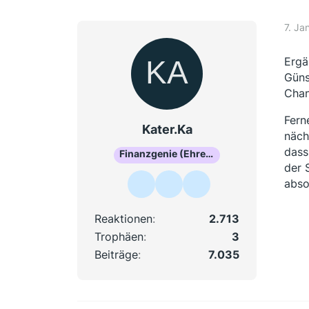
7. Ja
Ergä
Güns
Chan
Fern
Kater.Ka
näch
dass
Finanzgenie (Ehrenmitglied)
der 
abso
Reaktionen
2.713
Trophäen
3
Beiträge
7.035