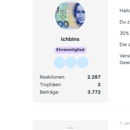
Hall
Du z
30% 
ichbins
Die 
Ehrenmitglied
Vers
Gewi
Reaktionen
2.287
Trophäen
3
Beiträge
3.772
7. Ja