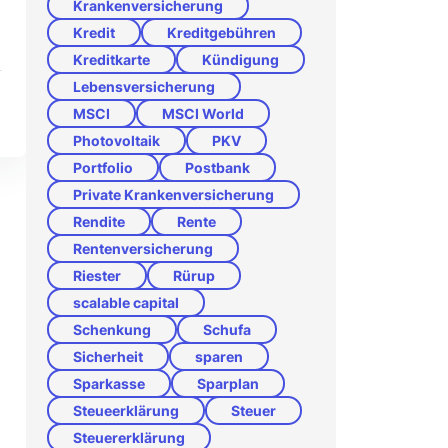
Krankenversicherung
Kredit
Kreditgebühren
Kreditkarte
Kündigung
Lebensversicherung
MSCI
MSCI World
Photovoltaik
PKV
Portfolio
Postbank
Private Krankenversicherung
Rendite
Rente
Rentenversicherung
Riester
Rürup
scalable capital
Schenkung
Schufa
Sicherheit
sparen
Sparkasse
Sparplan
Steueerklärung
Steuer
Steuererklärung