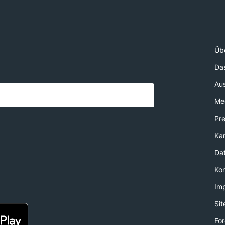
Üb
Da
Au
Med
Pr
Kar
Da
Ko
Im
Si
For