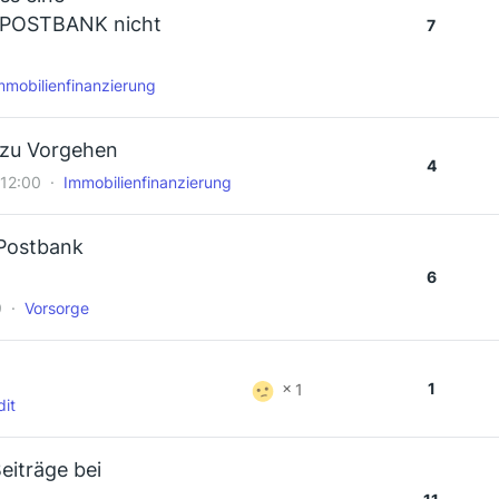
r POSTBANK nicht
7
mmobilienfinanzierung
 zu Vorgehen
4
 12:00
Immobilienfinanzierung
Postbank
4
6
9
Vorsorge
1
1
dit
iträge bei