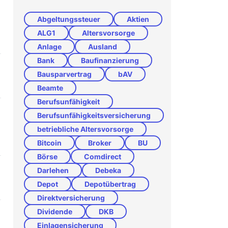
Abgeltungssteuer
Aktien
ALG1
Altersvorsorge
Anlage
Ausland
Bank
Baufinanzierung
Bausparvertrag
bAV
Beamte
Berufsunfähigkeit
Berufsunfähigkeitsversicherung
betriebliche Altersvorsorge
Bitcoin
Broker
BU
Börse
Comdirect
Darlehen
Debeka
Depot
Depotübertrag
Direktversicherung
Dividende
DKB
Einlagensicherung