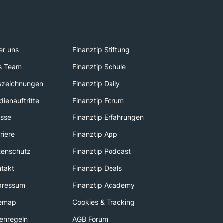
er uns
Finanztip Stiftung
s Team
Finanztip Schule
szeichnungen
Finanztip Daily
ienauftritte
Finanztip Forum
esse
Finanztip Erfahrungen
riere
Finanztip App
tenschutz
Finanztip Podcast
ntakt
Finanztip Deals
pressum
Finanztip Academy
temap
Cookies & Tracking
enregeln
AGB Forum