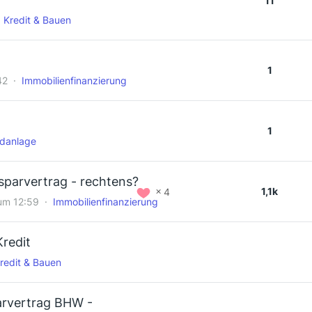
11
Kredit & Bauen
1
42
Immobilienfinanzierung
1
ldanlage
sparvertrag - rechtens?
1,1k
4
um 12:59
Immobilienfinanzierung
redit
redit & Bauen
rvertrag BHW -