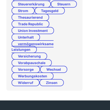
Steuererkärung
Steuern
Strom
Tagesgeld
Thesaurierend
Trade Republic
Union Investment
Unterhalt
vermögenswirksame
Leistungen
Versicherung
Vorabpauschale
Vorsorge
Wechsel
Werbungskosten
Widerruf
Zinsen