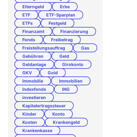
Elterngeld
Erbe
ETF
ETF-Sparplan
ETFs
Festgeld
Finanzamt
Finanzierung
Fonds
Freibetrag
Freistellungsauftrag
Gas
Gebühren
Geld
Geldanlage
Girokonto
GKV
Gold
Immobilie
Immobilien
Indexfonds
ING
investieren
Kapitalertragssteuer
Kinder
Konto
Kosten
Krankengeld
Krankenkasse