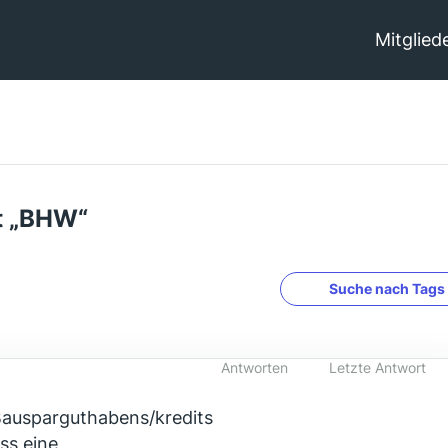
Mitglied
t „BHW“
Suche nach Tags
Antworten
Letzte Antwort
ausparguthabens/kredits
ss eine