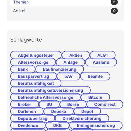
Themen
5
Artikel
0
Schlagworte
Abgeltungssteuer
Aktien
ALG1
Altersvorsorge
Anlage
Ausland
Bank
Baufinanzierung
Bausparvertrag
bAV
Beamte
Berufsunfähigkeit
Berufsunfähigkeitsversicherung
betriebliche Altersvorsorge
Bitcoin
Broker
BU
Börse
Comdirect
Darlehen
Debeka
Depot
Depotübertrag
Direktversicherung
Dividende
DKB
Einlagensicherung