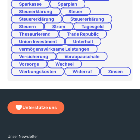
Sparkasse
Sparplan
Steueerklärung
Steuer
Steuererklärung
Steuererkärung
Steuern
Strom
Tagesgeld
Thesaurierend
Trade Republic
Union Investment
Unterhalt
vermögenswirksame Leistungen
Versicherung
Vorabpauschale
Vorsorge
Wechsel
Werbungskosten
Widerruf
Zinsen
Unterstütze uns