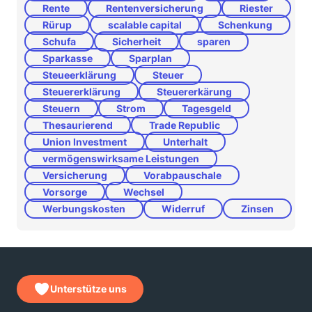
Rente
Rentenversicherung
Riester
Rürup
scalable capital
Schenkung
Schufa
Sicherheit
sparen
Sparkasse
Sparplan
Steueerklärung
Steuer
Steuererklärung
Steuererkärung
Steuern
Strom
Tagesgeld
Thesaurierend
Trade Republic
Union Investment
Unterhalt
vermögenswirksame Leistungen
Versicherung
Vorabpauschale
Vorsorge
Wechsel
Werbungskosten
Widerruf
Zinsen
Unterstütze uns