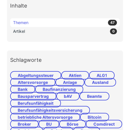
Inhalte
Themen
47
Artikel
0
Schlagworte
Abgeltungssteuer
Aktien
ALG1
Altersvorsorge
Anlage
Ausland
Bank
Baufinanzierung
Bausparvertrag
bAV
Beamte
Berufsunfähigkeit
Berufsunfähigkeitsversicherung
betriebliche Altersvorsorge
Bitcoin
Broker
BU
Börse
Comdirect