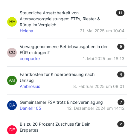
Steuerliche Absetzbarkeit von
11
Altersvorsorgeleistungen: ETFs, Riester &
Rürup im Vergleich
Helena
21. Mai 2025 um 10:04
Vorweggenommene Betriebsausgaben in der
9
EÜR eintragen?
compadre
1. Mai 2025 um 18:13
Fahrtkosten für Kinderbetreuung nach
4
Umzug
Ambrosius
8. Februar 2025 um 08:01
Gemeinsamer FSA trotz Einzelveranlagung
7
Daniel1105
12. Dezember 2024 um 14:12
Bis zu 20 Prozent Zuschuss für Dein
2
Erspartes