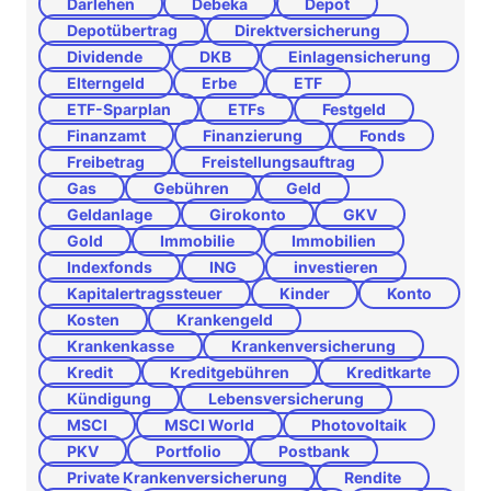
Darlehen
Debeka
Depot
Depotübertrag
Direktversicherung
Dividende
DKB
Einlagensicherung
Elterngeld
Erbe
ETF
ETF-Sparplan
ETFs
Festgeld
Finanzamt
Finanzierung
Fonds
Freibetrag
Freistellungsauftrag
Gas
Gebühren
Geld
Geldanlage
Girokonto
GKV
Gold
Immobilie
Immobilien
Indexfonds
ING
investieren
Kapitalertragssteuer
Kinder
Konto
Kosten
Krankengeld
Krankenkasse
Krankenversicherung
Kredit
Kreditgebühren
Kreditkarte
Kündigung
Lebensversicherung
MSCI
MSCI World
Photovoltaik
PKV
Portfolio
Postbank
Private Krankenversicherung
Rendite