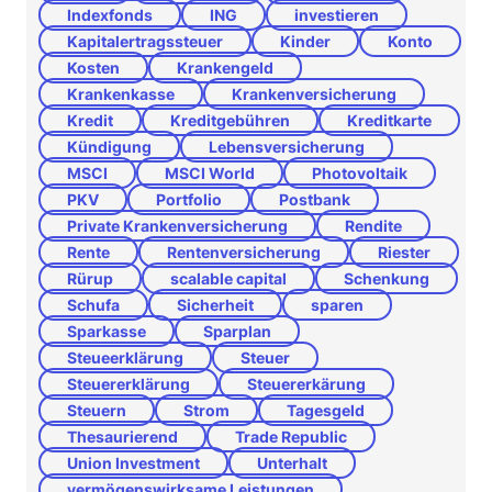
Indexfonds
ING
investieren
Kapitalertragssteuer
Kinder
Konto
Kosten
Krankengeld
Krankenkasse
Krankenversicherung
Kredit
Kreditgebühren
Kreditkarte
Kündigung
Lebensversicherung
MSCI
MSCI World
Photovoltaik
PKV
Portfolio
Postbank
Private Krankenversicherung
Rendite
Rente
Rentenversicherung
Riester
Rürup
scalable capital
Schenkung
Schufa
Sicherheit
sparen
Sparkasse
Sparplan
Steueerklärung
Steuer
Steuererklärung
Steuererkärung
Steuern
Strom
Tagesgeld
Thesaurierend
Trade Republic
Union Investment
Unterhalt
vermögenswirksame Leistungen