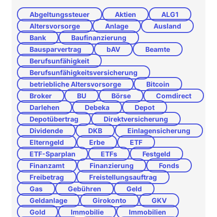
Abgeltungssteuer
Aktien
ALG1
Altersvorsorge
Anlage
Ausland
Bank
Baufinanzierung
Bausparvertrag
bAV
Beamte
Berufsunfähigkeit
Berufsunfähigkeitsversicherung
betriebliche Altersvorsorge
Bitcoin
Broker
BU
Börse
Comdirect
Darlehen
Debeka
Depot
Depotübertrag
Direktversicherung
Dividende
DKB
Einlagensicherung
Elterngeld
Erbe
ETF
ETF-Sparplan
ETFs
Festgeld
Finanzamt
Finanzierung
Fonds
Freibetrag
Freistellungsauftrag
Gas
Gebühren
Geld
Geldanlage
Girokonto
GKV
Gold
Immobilie
Immobilien