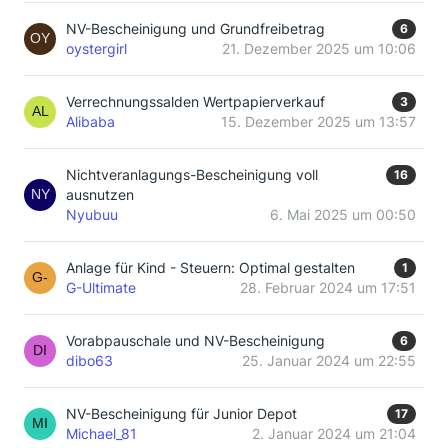
NV-Bescheinigung und Grundfreibetrag
6
oystergirl
21. Dezember 2025 um 10:06
Verrechnungssalden Wertpapierverkauf
3
Alibaba
15. Dezember 2025 um 13:57
Nichtveranlagungs-Bescheinigung voll
16
ausnutzen
Nyubuu
6. Mai 2025 um 00:50
Anlage für Kind - Steuern: Optimal gestalten
1
G-Ultimate
28. Februar 2024 um 17:51
Vorabpauschale und NV-Bescheinigung
6
dibo63
25. Januar 2024 um 22:55
NV-Bescheinigung für Junior Depot
17
Michael_81
2. Januar 2024 um 21:04