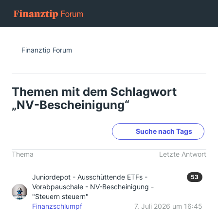
Finanztip Forum
Themen mit dem Schlagwort
„NV-Bescheinigung“
Suche nach Tags
Thema
Letzte Antwort
Juniordepot - Ausschüttende ETFs -
53
Vorabpauschale - NV-Bescheinigung -
"Steuern steuern"
Finanzschlumpf
7. Juli 2026 um 16:45