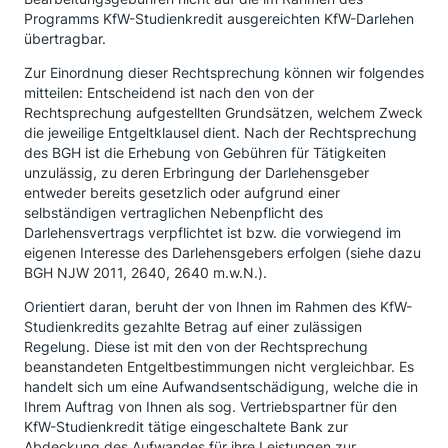
Programms KfW-Studienkredit ausgereichten KfW-Darlehen
übertragbar.
Zur Einordnung dieser Rechtsprechung können wir folgendes
mitteilen: Entscheidend ist nach den von der
Rechtsprechung aufgestellten Grundsätzen, welchem Zweck
die jeweilige Entgeltklausel dient. Nach der Rechtsprechung
des BGH ist die Erhebung von Gebühren für Tätigkeiten
unzulässig, zu deren Erbringung der Darlehensgeber
entweder bereits gesetzlich oder aufgrund einer
selbständigen vertraglichen Nebenpflicht des
Darlehensvertrags verpflichtet ist bzw. die vorwiegend im
eigenen Interesse des Darlehensgebers erfolgen (siehe dazu
BGH NJW 2011, 2640, 2640 m.w.N.).
Orientiert daran, beruht der von Ihnen im Rahmen des KfW-
Studienkredits gezahlte Betrag auf einer zulässigen
Regelung. Diese ist mit den von der Rechtsprechung
beanstandeten Entgeltbestimmungen nicht vergleichbar. Es
handelt sich um eine Aufwandsentschädigung, welche die in
Ihrem Auftrag von Ihnen als sog. Vertriebspartner für den
KfW-Studienkredit tätige eingeschaltete Bank zur
Abdeckung des Aufwandes für ihre Leistungen zur