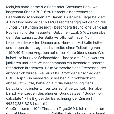
Moin,ich habe gerne die Santander Consumer Bank wg.
insgesamt über 3.700 € zu Unrecht eingerechneter
Bearbeitungsgebühren am Haken. Es ist eine Klage bei dem
AG in Mönchengladbach ( MG ) rechtshängig mit der ich die
- unter uns Kunden gesagt - besonders freundliche Bank auf
Rückzahlung der kassierten Gebühren zzgl. 5 % Zinsen über
dem Basiszinssatz der BuBa verpflichtet habe. Nun
bekamen die werten Damen und Herren in MG kalte Füße
und haben doch sage und schreibe einen Teilbetrag von
1.190,40 € ohne Angaben auf unser Konto überwiesen. Wie
kulant, so kurz vor Weihnachten. Unsere drei Enkel werden
jubilieren und dem Weihnachtsmann ein besonders sonores
Ständchen kredenzen. Beim Vorbereiten des Prozesses, der
erforderlich wurde, weil aus MG - trotz der einschlägigen
BGH - Rspr. - in mehreren Schreiben nur Schwachsinn
abgesülzt wurde, habe ich auf die Berechnung der zu
berücksichtigenden Zinsen zunächst verzichtet. Nun aber
bin ich - entgegen des ehernen Grundsatzes: " Judex non
calculate " - fleißig bei der Berechnung der Zinsen (
§§247,288 BGB ) dabei (
Gebürensumme:100xZinssatz:xTage:360 ). Ich möchte nur
darauf hinweisen, dass die Geldinstitute sehr wohl die jeweils