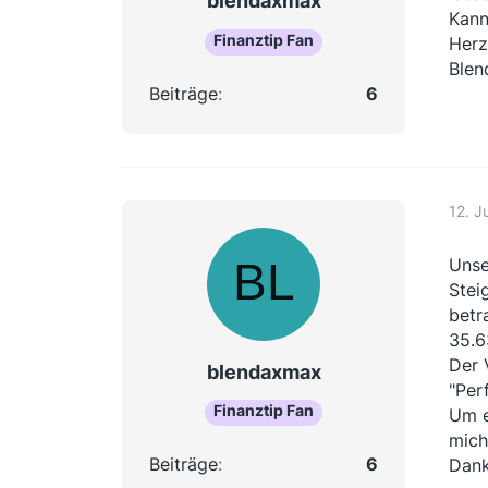
blendaxmax
Kann
Finanztip Fan
Herz
Ble
Beiträge
6
12. J
Unse
Stei
betr
35.6
Der 
blendaxmax
"Per
Finanztip Fan
Um e
mich
Beiträge
6
Dank