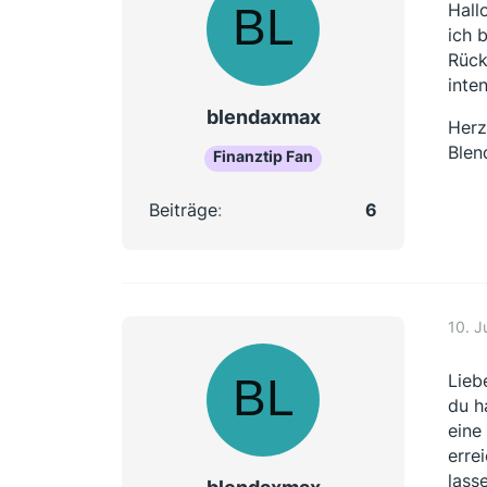
Hall
ich 
Rück
inte
blendaxmax
Herz
Ble
Finanztip Fan
Beiträge
6
10. J
Lieb
du h
eine
erre
lass