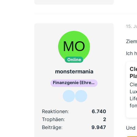
15. J
Ziem
Ich 
Online
Cl
monstermania
Pl
Finanzgenie (Ehrenmitglied)
Cle
Lu
Lif
fo
Reaktionen
6.740
Trophäen
2
Beiträge
9.947
Und 