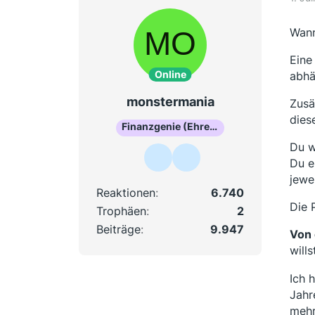
Wann
Eine
Online
abhä
monstermania
Zusä
dies
Finanzgenie (Ehrenmitglied)
Du w
Du e
jewe
Reaktionen
6.740
Die 
Trophäen
2
Beiträge
9.947
Von 
will
Ich 
Jahr
mehr