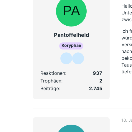
Hall
Unte
zwis
Ich 
Pantoffelheld
würd
Vers
Koryphäe
nach
beko
Taus
tief
Reaktionen
937
Trophäen
2
Beiträge
2.745
10. J