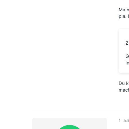
Mir 
p.a. 
Z
G
i
Du k
mach
1. Ju