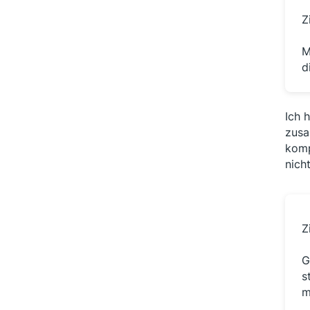
Z
M
d
Ich 
zusa
komp
nich
Z
G
s
m