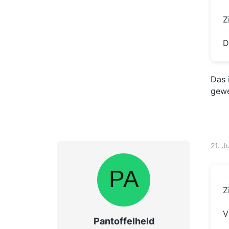
Z
D
Das 
gewe
21. J
Z
V
Pantoffelheld