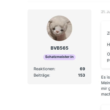
21. J
Z
H
BVB565
O
Schatzmeister:in
p
Reaktionen
69
Beiträge
153
Es i
Mein
mir 
mach