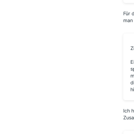
Für 
man 
Z
E
s
m
d
h
Ich 
Zusa