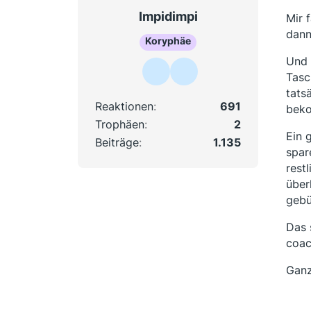
Impidimpi
Mir 
dann
Koryphäe
Und 
Tasc
tats
Reaktionen
691
beko
Trophäen
2
Ein 
Beiträge
1.135
spar
rest
über
gebü
Das 
coac
Ganz