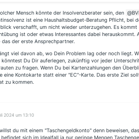
solcher Mensch könnte der Insolvenzberater sein, den
BV
atinsolvenz ist eine Haushaltsbudget-Beratung Pflicht, bei 
blick verschafft, um nicht wieder unterzugehen. Es kommt 
chtübung ist oder etwas Interessantes dabei herauskommt.
 das der erste Ansprechpartner.
ängt viel davon ab, wo Dein Problem lag oder noch liegt. W
, könntest Du Dir auferlegen, zukünftig vor jeder Unterschr
rauten zu fragen. Wenn Du bei Kartenzahlungen den Überblic
e eine Kontokarte statt einer "EC"-Karte. Das erste Ziel so
at zu kommen.
uli 2024 um 13:10
willst du mit einem "Taschengeldkonto" denn beweisen, da
 befindet sich im Idealfall ja nur geringe Mengen Taschenge