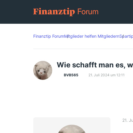
Finanztip Forum
Mitglieder helfen Mitgliedern
Sparti
Wie schafft man es, 
BVB565
21. Juli 2024 um 12:11
21. J