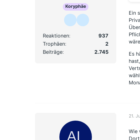
Koryphäe
Ein 
Priv
Über
Pfli
Reaktionen
937
wäre
Trophäen
2
Beiträge
2.745
Es h
hast
Vert
wähl
Mon
21. J
Wie 
Dort