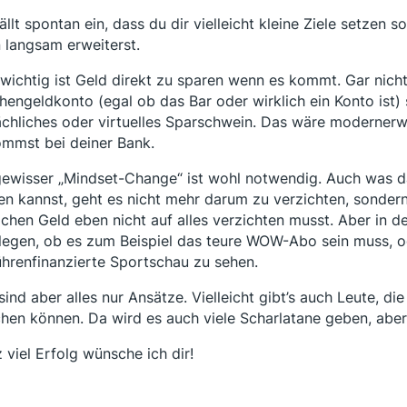
fällt spontan ein, dass du dir vielleicht kleine Ziele setzen s
 langsam erweiterst.
wichtig ist Geld direkt zu sparen wenn es kommt. Gar nich
hengeldkonto (egal ob das Bar oder wirklich ein Konto ist) s
ächliches oder virtuelles Sparschwein. Das wäre modernerwe
mmst bei deiner Bank.
gewisser „Mindset-Change“ ist wohl notwendig. Auch was d
en kannst, geht es nicht mehr darum zu verzichten, sonder
lichen Geld eben nicht auf alles verzichten musst. Aber in d
legen, ob es zum Beispiel das teure WOW-Abo sein muss, o
hrenfinanzierte Sportschau zu sehen.
sind aber alles nur Ansätze. Vielleicht gibt’s auch Leute, die
hen können. Da wird es auch viele Scharlatane geben, aber 
 viel Erfolg wünsche ich dir!