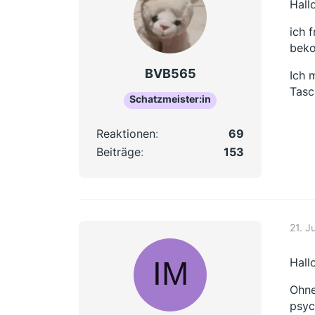
Hallo
ich 
beko
BVB565
Ich 
Tasc
Schatzmeister:in
Reaktionen
69
Beiträge
153
21. J
Hall
Ohne
psyc