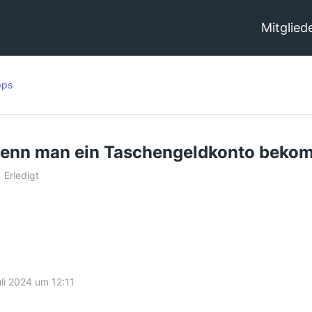
Mitglied
pps
wenn man ein Taschengeldkonto bekomm
Erledigt
uli 2024 um 12:11