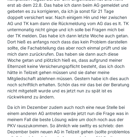
erst ab dem 22.8. Das habe ich dann beim AG gemeldet und
gebeten es zu korrigieren, da ich ja sonst für 21 Tage
doppelt versichert war. Nach einigem Hin und Her zwischen
AG und TK kam dann die Rückmeldung vom AG das es lt. TK
untermonatig nicht ginge und ich solle bei Fragen mich bei
der TK melden. Das habe ich dann letzte Woche auch getan.
Dort hieß es anfangs noch dass das kein Problem darstellen
sollte, die Fachabteilung das aber noch einmal prüft und sie
mich dann zurückrufen. Das haben sie dann auch diese
Woche getan und plötzlich hieß es, dass aufgrund meiner
Elternzeit keine Versicherungspflicht besteht, das ich doch
hätte in Teilzeit gehen müssen und sie daher meine
Mitgliedschaft ablehnen müssen. Gestern habe ich dies auch
noch schriftlich erhalten. Schön das mir das bei der Beratung
nicht mitgeteilt wurde und es jetzt nun zu spät ist es
rückwirkend zu ändern.
Da ich im Dezember zudem auch noch eine neue Stelle bei
einem anderen AG antreten werde jetzt nun die Frage was in
meinem Fall die beste Lösung wäre um doch noch aus der
PKV rauszukommen. So ähnlich wie switty es schrieb: den
Dezember beim neuen AG in Teilzeit gehen (sollte problemlos