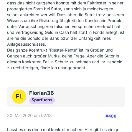
auch nicht bewusst. Ging es doch immer steil bergauf
dass das nicht gutgehen konnte mit dem Fairriester in seiner
und man wurde mit einem Abschwung überhaupt
propagierten Form bei Sutor, kann sich ja meinetwegen
nicht konfrontiert.
selber ankreiden wer will. Dass aber die Sutor trotz besseren
Deshalb habe ich mich, leider, auch erst jetzt mal
Wissens um ihre Risikotragfähigkeit den Kunden ein Produkt
damit auseinander gesetzt. Ob zu spät oder
unter Vortäuschung von falschen Versprechen verkauft hat
rechtzeitig, lassen wir mal so stehen...
und vertragswidrig Geld in Cash hält statt in Fonds anlegt, ist
alleine die Schuld der Bank bzw. der Unfähigkeit ihres
Anlageausschusses.
Das ganze Kosntrukt "Riester-Rente" ist im Großen und
Ganzen auch großer Murks, keine Frage. Aber die Sutor in
diesem konkreten Fall in Schutz zu nehmen und ihr Handeln
zu rechtfertigen, finde ich unangebracht.
Florian36
Sparfuchs
30. Mai 2020 um 02:18
#408
Lasst es uns doch mal konkret machen. Hier gibt es einige