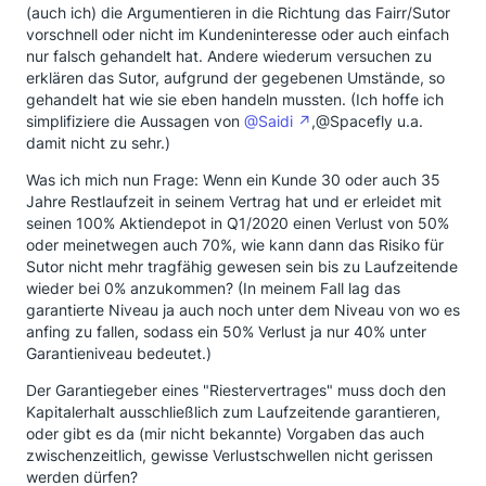
(auch ich) die Argumentieren in die Richtung das Fairr/Sutor
vorschnell oder nicht im Kundeninteresse oder auch einfach
nur falsch gehandelt hat. Andere wiederum versuchen zu
erklären das Sutor, aufgrund der gegebenen Umstände, so
gehandelt hat wie sie eben handeln mussten. (Ich hoffe ich
simplifiziere die Aussagen von
@Saidi
,@Spacefly u.a.
damit nicht zu sehr.)
Was ich mich nun Frage: Wenn ein Kunde 30 oder auch 35
Jahre Restlaufzeit in seinem Vertrag hat und er erleidet mit
seinen 100% Aktiendepot in Q1/2020 einen Verlust von 50%
oder meinetwegen auch 70%, wie kann dann das Risiko für
Sutor nicht mehr tragfähig gewesen sein bis zu Laufzeitende
wieder bei 0% anzukommen? (In meinem Fall lag das
garantierte Niveau ja auch noch unter dem Niveau von wo es
anfing zu fallen, sodass ein 50% Verlust ja nur 40% unter
Garantieniveau bedeutet.)
Der Garantiegeber eines "Riestervertrages" muss doch den
Kapitalerhalt ausschließlich zum Laufzeitende garantieren,
oder gibt es da (mir nicht bekannte) Vorgaben das auch
zwischenzeitlich, gewisse Verlustschwellen nicht gerissen
werden dürfen?