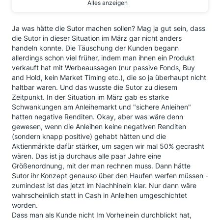
Alles anzeigen
Was wäre die alternative gewesen?
In Aktien bleiben die, zu dem Zeitpunkt, noch weiter
an Wert verloren haben?
Ja was hätte die Sutor machen sollen? Mag ja gut sein, dass
die Sutor in dieser Situation im März gar nicht anders
Das Portfolio einfach weiterlaufen lassen (buy and
handeln konnte. Die Täuschung der Kunden begann
hold) ging nicht mehr, da die Deckungsreserve für die
allerdings schon viel früher, indem man ihnen ein Produkt
Beitragsgarantie schon aufgebraucht war.
verkauft hat mit Werbeaussagen (nur passive Fonds, Buy
In Aktien bleiben und zusehen wie das "Loch" größer
and Hold, kein Market Timing etc.), die so ja überhaupt nicht
wird, konnte die Sutor auch nicht.
haltbar waren. Und das wusste die Sutor zu diesem
In sichere Anleihen umschichten genauso wenig, die
Zeitpunkt. In der Situation im März gab es starke
laufen auch ins Minus, also wird das Loch ebenfalls
Schwankungen am Anleihemarkt und "sichere Anleihen"
größer.
hatten negative Renditen. Okay, aber was wäre denn
gewesen, wenn die Anleihen keine negativen Renditen
Bleibt nur Cash
(sondern knapp positive) gehabt hätten und die
Ich empfehle allen sich mal genauer mit der Materie
Aktienmärkte dafür stärker, um sagen wir mal 50% gecrasht
auseinander zus setzten, und das meine ich gar nicht
wären. Das ist ja durchaus alle paar Jahre eine
abwertend oder böse.
Größenordnung, mit der man rechnen muss. Dann hätte
Nur hier ist mir hier manchmal zu viel Wunschdenken
Sutor ihr Konzept genauso über den Haufen werfen müssen -
am Werk welches sich für Banken/Versicherungen
zumindest ist das jetzt im Nachhinein klar. Nur dann wäre
unter dem Riester-Mantel nicht so leicht umsetzten
wahrscheinlich statt in Cash in Anleihen umgeschichtet
lässt...
worden.
Und mir war das vorher, bei Abschluss des Vertrags,
Dass man als Kunde nicht Im Vorheinein durchblickt hat,