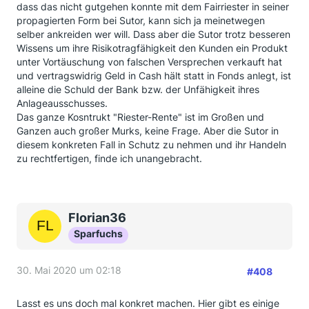
auch nicht bewusst. Ging es doch immer steil bergauf
dass das nicht gutgehen konnte mit dem Fairriester in seiner
und man wurde mit einem Abschwung überhaupt
propagierten Form bei Sutor, kann sich ja meinetwegen
nicht konfrontiert.
selber ankreiden wer will. Dass aber die Sutor trotz besseren
Deshalb habe ich mich, leider, auch erst jetzt mal
Wissens um ihre Risikotragfähigkeit den Kunden ein Produkt
damit auseinander gesetzt. Ob zu spät oder
unter Vortäuschung von falschen Versprechen verkauft hat
rechtzeitig, lassen wir mal so stehen...
und vertragswidrig Geld in Cash hält statt in Fonds anlegt, ist
alleine die Schuld der Bank bzw. der Unfähigkeit ihres
Anlageausschusses.
Das ganze Kosntrukt "Riester-Rente" ist im Großen und
Ganzen auch großer Murks, keine Frage. Aber die Sutor in
diesem konkreten Fall in Schutz zu nehmen und ihr Handeln
zu rechtfertigen, finde ich unangebracht.
Florian36
Sparfuchs
30. Mai 2020 um 02:18
#408
Lasst es uns doch mal konkret machen. Hier gibt es einige