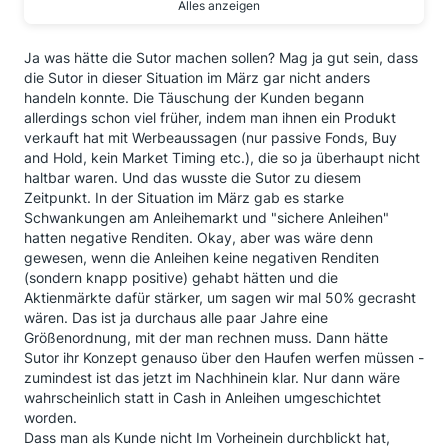
Alles anzeigen
Was wäre die alternative gewesen?
In Aktien bleiben die, zu dem Zeitpunkt, noch weiter
an Wert verloren haben?
Ja was hätte die Sutor machen sollen? Mag ja gut sein, dass
die Sutor in dieser Situation im März gar nicht anders
Das Portfolio einfach weiterlaufen lassen (buy and
handeln konnte. Die Täuschung der Kunden begann
hold) ging nicht mehr, da die Deckungsreserve für die
allerdings schon viel früher, indem man ihnen ein Produkt
Beitragsgarantie schon aufgebraucht war.
verkauft hat mit Werbeaussagen (nur passive Fonds, Buy
In Aktien bleiben und zusehen wie das "Loch" größer
and Hold, kein Market Timing etc.), die so ja überhaupt nicht
wird, konnte die Sutor auch nicht.
haltbar waren. Und das wusste die Sutor zu diesem
In sichere Anleihen umschichten genauso wenig, die
Zeitpunkt. In der Situation im März gab es starke
laufen auch ins Minus, also wird das Loch ebenfalls
Schwankungen am Anleihemarkt und "sichere Anleihen"
größer.
hatten negative Renditen. Okay, aber was wäre denn
gewesen, wenn die Anleihen keine negativen Renditen
Bleibt nur Cash
(sondern knapp positive) gehabt hätten und die
Ich empfehle allen sich mal genauer mit der Materie
Aktienmärkte dafür stärker, um sagen wir mal 50% gecrasht
auseinander zus setzten, und das meine ich gar nicht
wären. Das ist ja durchaus alle paar Jahre eine
abwertend oder böse.
Größenordnung, mit der man rechnen muss. Dann hätte
Nur hier ist mir hier manchmal zu viel Wunschdenken
Sutor ihr Konzept genauso über den Haufen werfen müssen -
am Werk welches sich für Banken/Versicherungen
zumindest ist das jetzt im Nachhinein klar. Nur dann wäre
unter dem Riester-Mantel nicht so leicht umsetzten
wahrscheinlich statt in Cash in Anleihen umgeschichtet
lässt...
worden.
Und mir war das vorher, bei Abschluss des Vertrags,
Dass man als Kunde nicht Im Vorheinein durchblickt hat,