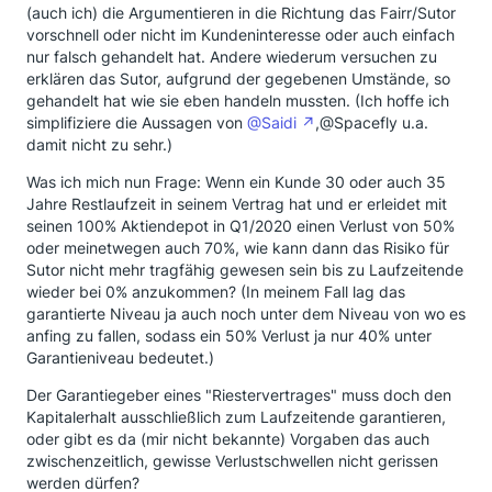
(auch ich) die Argumentieren in die Richtung das Fairr/Sutor
vorschnell oder nicht im Kundeninteresse oder auch einfach
nur falsch gehandelt hat. Andere wiederum versuchen zu
erklären das Sutor, aufgrund der gegebenen Umstände, so
gehandelt hat wie sie eben handeln mussten. (Ich hoffe ich
simplifiziere die Aussagen von
@Saidi
,@Spacefly u.a.
damit nicht zu sehr.)
Was ich mich nun Frage: Wenn ein Kunde 30 oder auch 35
Jahre Restlaufzeit in seinem Vertrag hat und er erleidet mit
seinen 100% Aktiendepot in Q1/2020 einen Verlust von 50%
oder meinetwegen auch 70%, wie kann dann das Risiko für
Sutor nicht mehr tragfähig gewesen sein bis zu Laufzeitende
wieder bei 0% anzukommen? (In meinem Fall lag das
garantierte Niveau ja auch noch unter dem Niveau von wo es
anfing zu fallen, sodass ein 50% Verlust ja nur 40% unter
Garantieniveau bedeutet.)
Der Garantiegeber eines "Riestervertrages" muss doch den
Kapitalerhalt ausschließlich zum Laufzeitende garantieren,
oder gibt es da (mir nicht bekannte) Vorgaben das auch
zwischenzeitlich, gewisse Verlustschwellen nicht gerissen
werden dürfen?