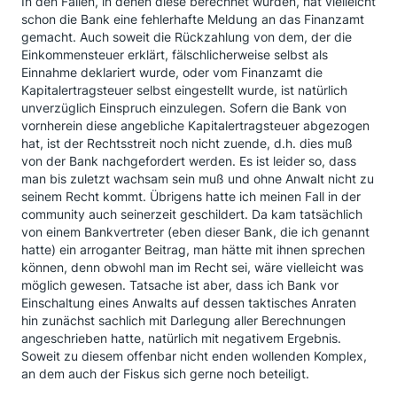
In den Fällen, in denen diese berechnet wurden, hat vielleicht
schon die Bank eine fehlerhafte Meldung an das Finanzamt
gemacht. Auch soweit die Rückzahlung von dem, der die
Einkommensteuer erklärt, fälschlicherweise selbst als
Einnahme deklariert wurde, oder vom Finanzamt die
Kapitalertragsteuer selbst eingestellt wurde, ist natürlich
unverzüglich Einspruch einzulegen. Sofern die Bank von
vornherein diese angebliche Kapitalertragsteuer abgezogen
hat, ist der Rechtsstreit noch nicht zuende, d.h. dies muß
von der Bank nachgefordert werden. Es ist leider so, dass
man bis zuletzt wachsam sein muß und ohne Anwalt nicht zu
seinem Recht kommt. Übrigens hatte ich meinen Fall in der
community auch seinerzeit geschildert. Da kam tatsächlich
von einem Bankvertreter (eben dieser Bank, die ich genannt
hatte) ein arroganter Beitrag, man hätte mit ihnen sprechen
können, denn obwohl man im Recht sei, wäre vielleicht was
möglich gewesen. Tatsache ist aber, dass ich Bank vor
Einschaltung eines Anwalts auf dessen taktisches Anraten
hin zunächst sachlich mit Darlegung aller Berechnungen
angeschrieben hatte, natürlich mit negativem Ergebnis.
Soweit zu diesem offenbar nicht enden wollenden Komplex,
an dem auch der Fiskus sich gerne noch beteiligt.