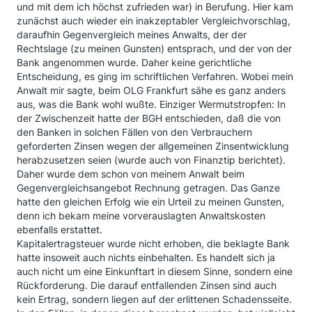
und mit dem ich höchst zufrieden war) in Berufung. Hier kam
zunächst auch wieder ein inakzeptabler Vergleichvorschlag,
daraufhin Gegenvergleich meines Anwalts, der der
Rechtslage (zu meinen Gunsten) entsprach, und der von der
Bank angenommen wurde. Daher keine gerichtliche
Entscheidung, es ging im schriftlichen Verfahren. Wobei mein
Anwalt mir sagte, beim OLG Frankfurt sähe es ganz anders
aus, was die Bank wohl wußte. Einziger Wermutstropfen: In
der Zwischenzeit hatte der BGH entschieden, daß die von
den Banken in solchen Fällen von den Verbrauchern
geforderten Zinsen wegen der allgemeinen Zinsentwicklung
herabzusetzen seien (wurde auch von Finanztip berichtet).
Daher wurde dem schon von meinem Anwalt beim
Gegenvergleichsangebot Rechnung getragen. Das Ganze
hatte den gleichen Erfolg wie ein Urteil zu meinen Gunsten,
denn ich bekam meine vorverauslagten Anwaltskosten
ebenfalls erstattet.
Kapitalertragsteuer wurde nicht erhoben, die beklagte Bank
hatte insoweit auch nichts einbehalten. Es handelt sich ja
auch nicht um eine Einkunftart in diesem Sinne, sondern eine
Rückforderung. Die darauf entfallenden Zinsen sind auch
kein Ertrag, sondern liegen auf der erlittenen Schadensseite.