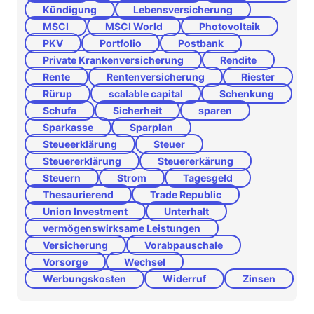
Kündigung
Lebensversicherung
MSCI
MSCI World
Photovoltaik
PKV
Portfolio
Postbank
Private Krankenversicherung
Rendite
Rente
Rentenversicherung
Riester
Rürup
scalable capital
Schenkung
Schufa
Sicherheit
sparen
Sparkasse
Sparplan
Steueerklärung
Steuer
Steuererklärung
Steuererkärung
Steuern
Strom
Tagesgeld
Thesaurierend
Trade Republic
Union Investment
Unterhalt
vermögenswirksame Leistungen
Versicherung
Vorabpauschale
Vorsorge
Wechsel
Werbungskosten
Widerruf
Zinsen