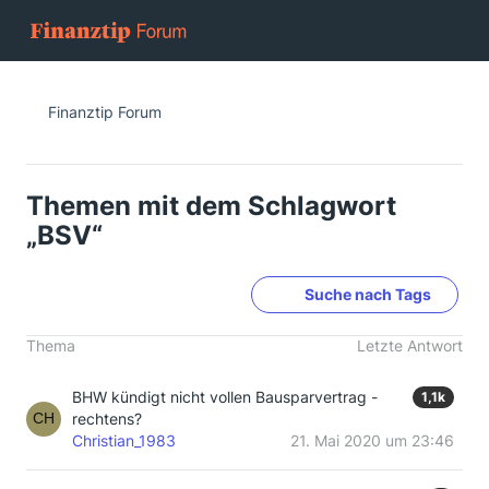
Finanztip Forum
Themen mit dem Schlagwort
„BSV“
Suche nach Tags
Thema
Letzte Antwort
BHW kündigt nicht vollen Bausparvertrag -
1,1k
rechtens?
Christian_1983
21. Mai 2020 um 23:46