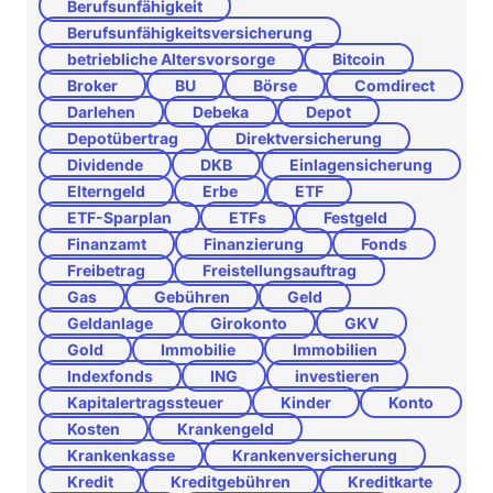
Berufsunfähigkeit
Berufsunfähigkeitsversicherung
betriebliche Altersvorsorge
Bitcoin
Broker
BU
Börse
Comdirect
Darlehen
Debeka
Depot
Depotübertrag
Direktversicherung
Dividende
DKB
Einlagensicherung
Elterngeld
Erbe
ETF
ETF-Sparplan
ETFs
Festgeld
Finanzamt
Finanzierung
Fonds
Freibetrag
Freistellungsauftrag
Gas
Gebühren
Geld
Geldanlage
Girokonto
GKV
Gold
Immobilie
Immobilien
Indexfonds
ING
investieren
Kapitalertragssteuer
Kinder
Konto
Kosten
Krankengeld
Krankenkasse
Krankenversicherung
Kredit
Kreditgebühren
Kreditkarte