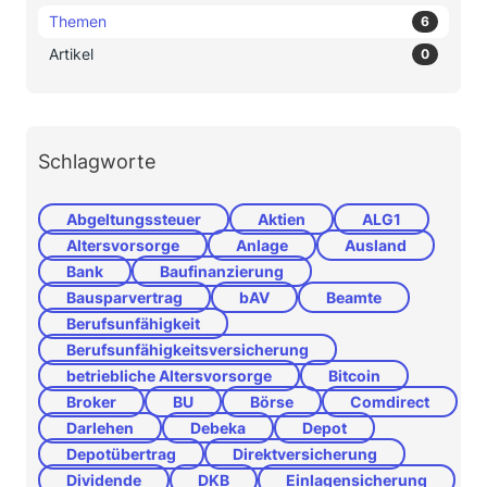
Themen
6
Artikel
0
Schlagworte
Abgeltungssteuer
Aktien
ALG1
Altersvorsorge
Anlage
Ausland
Bank
Baufinanzierung
Bausparvertrag
bAV
Beamte
Berufsunfähigkeit
Berufsunfähigkeitsversicherung
betriebliche Altersvorsorge
Bitcoin
Broker
BU
Börse
Comdirect
Darlehen
Debeka
Depot
Depotübertrag
Direktversicherung
Dividende
DKB
Einlagensicherung