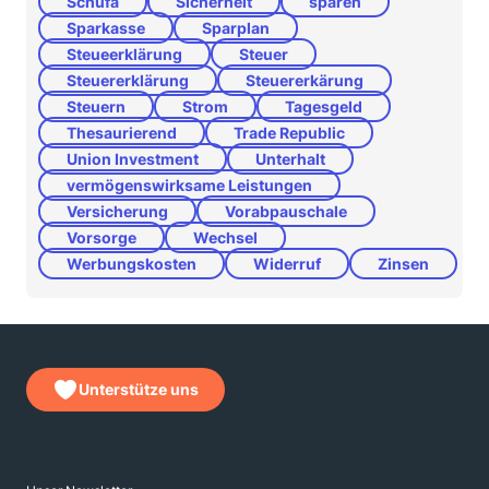
Schufa
Sicherheit
sparen
Sparkasse
Sparplan
Steueerklärung
Steuer
Steuererklärung
Steuererkärung
Steuern
Strom
Tagesgeld
Thesaurierend
Trade Republic
Union Investment
Unterhalt
vermögenswirksame Leistungen
Versicherung
Vorabpauschale
Vorsorge
Wechsel
Werbungskosten
Widerruf
Zinsen
Unterstütze uns