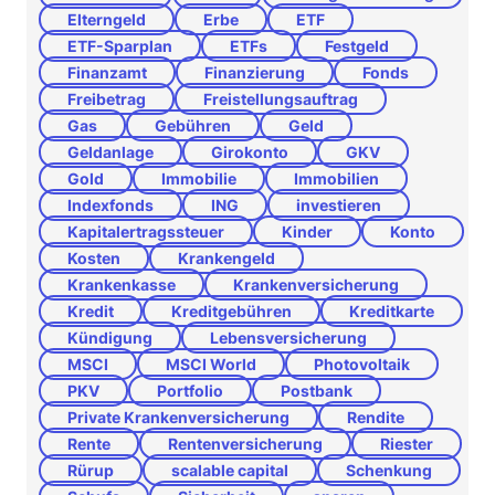
Elterngeld
Erbe
ETF
ETF-Sparplan
ETFs
Festgeld
Finanzamt
Finanzierung
Fonds
Freibetrag
Freistellungsauftrag
Gas
Gebühren
Geld
Geldanlage
Girokonto
GKV
Gold
Immobilie
Immobilien
Indexfonds
ING
investieren
Kapitalertragssteuer
Kinder
Konto
Kosten
Krankengeld
Krankenkasse
Krankenversicherung
Kredit
Kreditgebühren
Kreditkarte
Kündigung
Lebensversicherung
MSCI
MSCI World
Photovoltaik
PKV
Portfolio
Postbank
Private Krankenversicherung
Rendite
Rente
Rentenversicherung
Riester
Rürup
scalable capital
Schenkung