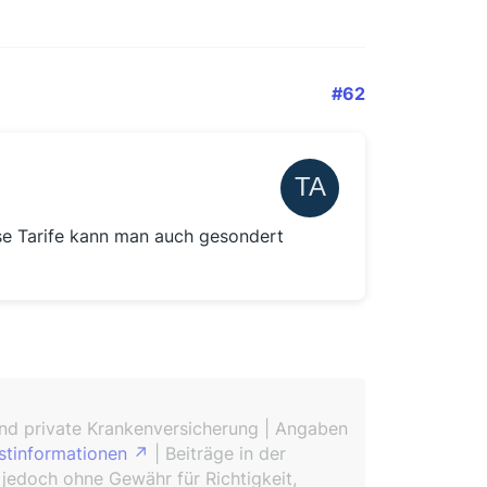
#62
iese Tarife kann man auch gesondert
und private Krankenversicherung | Angaben
stinformationen
| Beiträge in der
 jedoch ohne Gewähr für Richtigkeit,