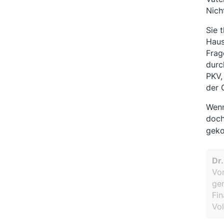
Nich
Sie 
Haus
Frag
durc
PKV,
der 
Wenn
doch
geko
Dr
Von
gem
Fin
Vol