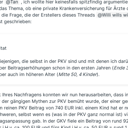
er
Tan
, ich wollte hier keinesfalls spitzfindig argumen
das Thema, ob eine private Krankenversicherung für Ärzte 
 die Frage, die der Erstellers dieses Threads
Willi wills w
st geschrieben:
itat
iejenigen, die selbst in der PKV sind und mit denen ich da
ber Beitragserhöhungen schon in den ersten Jahren (
Ende 
ber auch im höheren Alter (
Mitte 50, 4 Kinder
).
 Ihres Nachfragens konnten wir nun herausarbeiten, dass im
r der gängigen Mythen zur PKV bemüht wurde, der einer gen
m reinen PKV Beitrag von 740 EUR inkl. einem Kind hat er nun
hweren, selbst wenn es (was in der PKV ganz normal ist) v
ragsanpassung gab. In der GKV fiele ein Beitrag von rund 
r i.H.v. ca. 100 EUR und fürs Kind i.H.v. ca. 50 EUR = rund