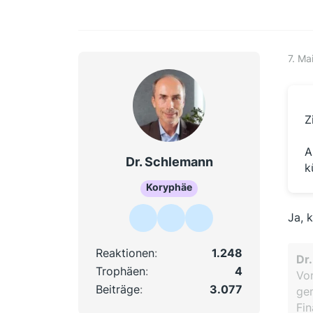
7. Ma
Z
A
Dr. Schlemann
k
Koryphäe
Ja, 
Reaktionen
1.248
Dr
Trophäen
4
Von
Beiträge
3.077
gem
Fin