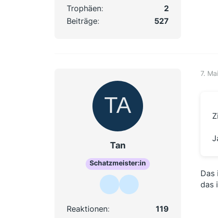
Trophäen
2
Beiträge
527
7. Ma
Z
J
Tan
Schatzmeister:in
Das 
das 
Reaktionen
119