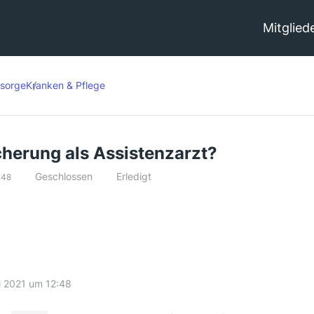
Mitglied
rsorge
Kranken & Pflege
cherung als Assistenzarzt?
Geschlossen
Erledigt
:48
i 2021 um 12:48