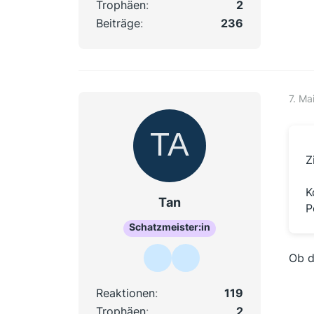
Trophäen
2
Beiträge
236
7. Ma
Z
K
Tan
P
Schatzmeister:in
Ob d
Reaktionen
119
Trophäen
2