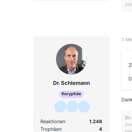
Vol
7. Ma
Z
D
Dr. Schlemann
Koryphäe
Dank
Dr
Reaktionen
1.248
Von
Trophäen
4
gem