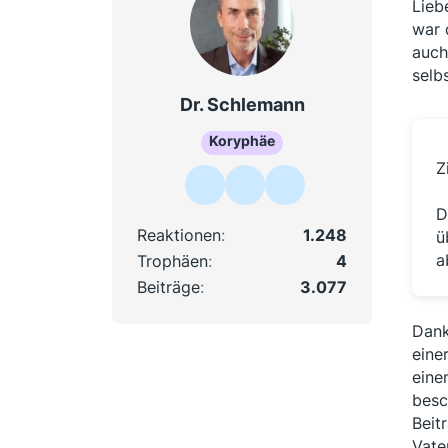
Lieb
war 
auch
selb
Dr. Schlemann
Koryphäe
Z
D
Reaktionen
1.248
ü
a
Trophäen
4
Beiträge
3.077
Dank
eine
eine
besc
Beit
Vate