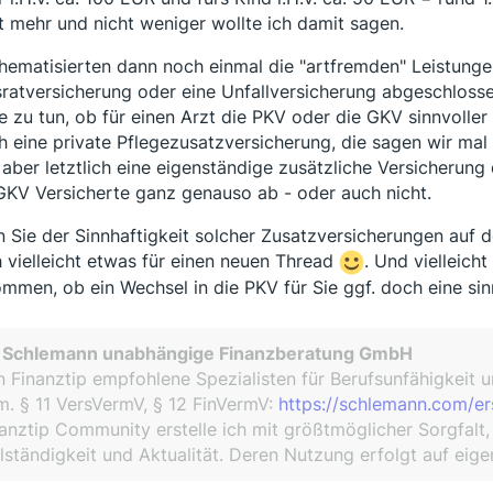
t mehr und nicht weniger wollte ich damit sagen.
thematisierten dann noch einmal die "artfremden" Leistunge
ratversicherung oder eine Unfallversicherung abgeschlosse
e zu tun, ob für einen Arzt die PKV oder die GKV sinnvoller 
h eine private Pflegezusatzversicherung, die sagen wir mal "
 aber letztlich eine eigenständige zusätzliche Versicherung d
GKV Versicherte ganz genauso ab - oder auch nicht.
 Sie der Sinnhaftigkeit solcher Zusatzversicherungen auf
 vielleicht etwas für einen neuen Thread
. Und vielleich
mmen, ob ein Wechsel in die PKV für Sie ggf. doch eine si
. Schlemann unabhängige Finanzberatung GmbH
 Finanztip empfohlene Spezialisten für Berufsunfähigkeit 
. § 11 VersVermV, § 12 FinVermV:
https://schlemann.com/er
anztip Community erstelle ich mit größtmöglicher Sorgfalt,
lständigkeit und Aktualität. Deren Nutzung erfolgt auf eige