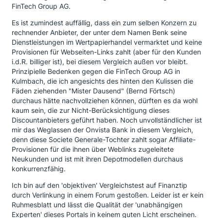
FinTech Group AG.
Es ist zumindest auffällig, dass ein zum selben Konzern zu
rechnender Anbieter, der unter dem Namen Benk seine
Dienstleistungen im Wertpapierhandel vermarktet und keine
Provisionen für Webseiten-Links zahlt (aber für den Kunden
i.d.R. billiger ist), bei diesem Vergleich außen vor bleibt.
Prinzipielle Bedenken gegen die FinTech Group AG in
Kulmbach, die ich angesichts des hinten den Kulissen die
Fäden ziehenden "Mister Dausend" (Bernd Förtsch)
durchaus hätte nachvollziehen können, dürften es da wohl
kaum sein, die zur Nicht-Berücksichtigung dieses
Discountanbieters geführt haben. Noch unvollständlicher ist
mir das Weglassen der Onvista Bank in diesem Vergleich,
denn diese Societe Generale-Tochter zahlt sogar Affiliate-
Provisionen für die ihnen über Weblinks zugeleitete
Neukunden und ist mit ihren Depotmodellen durchaus
konkurrenzfähig.
Ich bin auf den 'objektiven' Vergleichstest auf Finanztip
durch Verlinkung in einem Forum gestoßen. Leider ist er kein
Ruhmesblatt und lässt die Qualität der 'unabhängigen
Experten' dieses Portals in keinem guten Licht erscheinen.