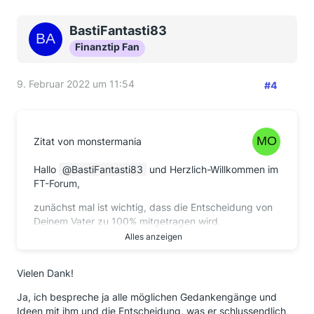
BastiFantasti83
Finanztip Fan
9. Februar 2022 um 11:54
#4
Zitat von monstermania
Hallo
BastiFantasti83
und Herzlich-Willkommen im
FT-Forum,
zunächst mal ist wichtig, dass die Entscheidung von
Deinem Vater zu 100% mitgetragen wird.
Alles anzeigen
Zum Thema Entnahmeplanung empfehle ich Dir mal
den Blog von Georg zum Thema:
Vielen Dank!
Entnahmestrategien Archive - Finanzen? Erklärt!
Ja, ich bespreche ja alle möglichen Gedankengänge und
(finanzen-erklaert.de)
Ideen mit ihm und die Entscheidung, was er schlussendlich