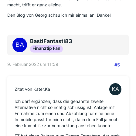
Grundsätzlich stellt sich mir die Frage, ob man sich
macht, trifft er ganz alleine.
mit 62 überhaupt noch mit dem Bau einer eigenen
Den Blog von Georg schau ich mir einmal an. Danke!
Immobilie beschäftigen muss.
Die Lebenszeit ist endlich und irgendwann nutzt
einem auch die schönste Altersgerechte Immobilie
nichts mehr, wenn das sonstige Umfeld bzw. die
BastiFantasti83
Voraussetzungen nicht gegeben sind. Ich würde
Finanztip Fan
lieber noch einige Jahre in der aktuellen Immobilie
wohnen und mir dann gleich etwas in einer betreuten
Wohnanlage mieten. Dann braucht man sich im
9. Februar 2022 um 11:59
#5
Bedarfsfall später nicht mehr an eine neue
Umgebung zu gewöhnen. Aber das ist nur meine
Meinung.
Zitat von Kater.Ka
Ich darf ergänzen, dass die genannte zweite
Alternative nicht so richtig schlüssig ist. Anlage mit
Entnahme zum einen und Abzahlung für eine neue
Immobile passt für mich nicht, da in dem Fall ja noch
eine Immobilie zur Vermarktung anstehen könnte.
FT hat einen Beitrag zum Thema Entnahme, der grob