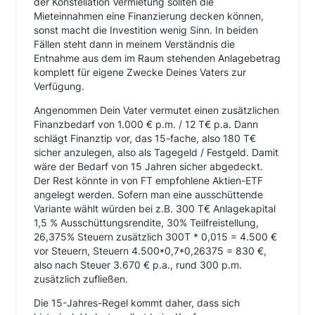
der Konstellation Vermietung sollten die
Mieteinnahmen eine Finanzierung decken können,
sonst macht die Investition wenig Sinn. In beiden
Fällen steht dann in meinem Verständnis die
Entnahme aus dem im Raum stehenden Anlagebetrag
komplett für eigene Zwecke Deines Vaters zur
Verfügung.
Angenommen Dein Vater vermutet einen zusätzlichen
Finanzbedarf von 1.000 € p.m. / 12 T€ p.a. Dann
schlägt Finanztip vor, das 15-fache, also 180 T€
sicher anzulegen, also als Tagegeld / Festgeld. Damit
wäre der Bedarf von 15 Jahren sicher abgedeckt.
Der Rest könnte in von FT empfohlene Aktien-ETF
angelegt werden. Sofern man eine ausschüttende
Variante wählt würden bei z.B. 300 T€ Anlagekapital
1,5 % Ausschüttungsrendite, 30% Teilfreistellung,
26,375% Steuern zusätzlich 300T * 0,015 = 4.500 €
vor Steuern, Steuern 4.500*0,7*0,26375 = 830 €,
also nach Steuer 3.670 € p.a., rund 300 p.m.
zusätzlich zufließen.
Die 15-Jahres-Regel kommt daher, dass sich