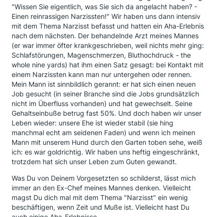
"Wissen Sie eigentlich, was Sie sich da angelacht haben? -
Einen reinrassigen Narzissten!" Wir haben uns dann intensiv
mit dem Thema Narzisst befasst und hatten ein Aha-Erlebnis
nach dem nächsten. Der behandelnde Arzt meines Mannes
(er war immer öfter krankgeschrieben, weil nichts mehr ging:
Schlafstörungen, Magenschmerzen, Bluthochdruck - the
whole nine yards) hat ihm einen Satz gesagt: bei Kontakt mit
einem Narzissten kann man nur untergehen oder rennen.
Mein Mann ist sinnbildlich gerannt: er hat sich einen neuen
Job gesucht (in seiner Branche sind die Jobs grundsätzlich
nicht im Überfluss vorhanden) und hat gewechselt. Seine
Gehaltseinbuße betrug fast 50%. Und doch haben wir unser
Leben wieder: unsere Ehe ist wieder stabil (sie hing
manchmal echt am seidenen Faden) und wenn ich meinen
Mann mit unserem Hund durch den Garten toben sehe, weiß
ich: es war goldrichtig. Wir haben uns heftig eingeschränkt,
trotzdem hat sich unser Leben zum Guten gewandt.
Was Du von Deinem Vorgesetzten so schilderst, lässt mich
immer an den Ex-Chef meines Mannes denken. Vielleicht
magst Du dich mal mit dem Thema "Narzisst" ein wenig
beschäftigen, wenn Zeit und Muße ist. Vielleicht hast Du
auch einige Aha-Erlebnisse...