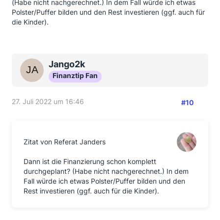
(Habe nicht nachgerechnet.) In dem Fall würde ich etwas
Diese 228.000 sind für eine überschaubare Gebühr
Polster/Puffer bilden und den Rest investieren (ggf. auch für
ganz abzulösen.
die Kinder).
IBSH
sind der kfw 55 kredit mit 100.000 siehe hier läuft bis
31.07.2029. Restschuld ist : 72.377 €.
Jango2k
Finanztip Fan
https://www.kfw.de/PDF/Download-C…
03464_M_153.pdf
27. Juli 2022 um 16:46
Schwäbischhall
#10
2 x 50.000 FuchsImmo 1, Laufzeit 25 Jahre und 8
Monate. Inklusive 15.000 staatliche Zulagen für 3
Kinder.
Zitat von Referat Janders
Ich tendiere dazu die beiden ersten Dinge abzulösen
Dann ist die Finanzierung schon komplett
und das letzte laufen zu lassen.
durchgeplant? (Habe nicht nachgerechnet.) In dem
Fall würde ich etwas Polster/Puffer bilden und den
Rest investieren (ggf. auch für die Kinder).