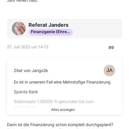
Jahr Ferien hast.
Referat Janders
Finanzgenie (Ehrenmitglied)
27. Juli 2022 um 14:12
#9
Zitat von Jango2k
Es ist in unserem Fall eine Mehrstufige Finanzierung
Sparda Bank
Sollzinssatz 1,35000 % gebunden bis zum
31.05.2034
Alles anzeigen
Vereinbarte Sondertilgung 6.639,11 EUR pro
Kalenderjahr
Dann ist die Finanzierung schon komplett durchgeplant?