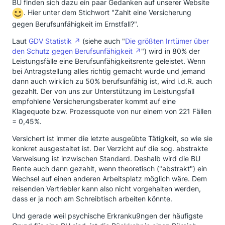
BU finden sich dazu ein paar Gedanken auf unserer Website
. Hier unter dem Stichwort "Zahlt eine Versicherung
gegen Berufsunfähigkeit im Ernstfall?".
Laut
GDV Statistik
(siehe auch "
Die größten Irrtümer über
den Schutz gegen Berufsunfähigkeit
") wird in 80% der
Leistungsfälle eine Berufsunfähigkeitsrente geleistet. Wenn
bei Antragstellung alles richtig gemacht wurde und jemand
dann auch wirklich zu 50% berufsunfähig ist, wird i.d.R. auch
gezahlt. Der von uns zur Unterstützung im Leistungsfall
empfohlene Versicherungsberater kommt auf eine
Klagequote bzw. Prozessquote von nur einem von 221 Fällen
= 0,45%.
Versichert ist immer die letzte ausgeübte Tätigkeit, so wie sie
konkret ausgestaltet ist. Der Verzicht auf die sog. abstrakte
Verweisung ist inzwischen Standard. Deshalb wird die BU
Rente auch dann gezahlt, wenn theoretisch ("abstrakt") ein
Wechsel auf einen anderen Arbeitsplatz möglich wäre. Dem
reisenden Vertriebler kann also nicht vorgehalten werden,
dass er ja noch am Schreibtisch arbeiten könnte.
Und gerade weil psychische Erkranku9ngen der häufigste