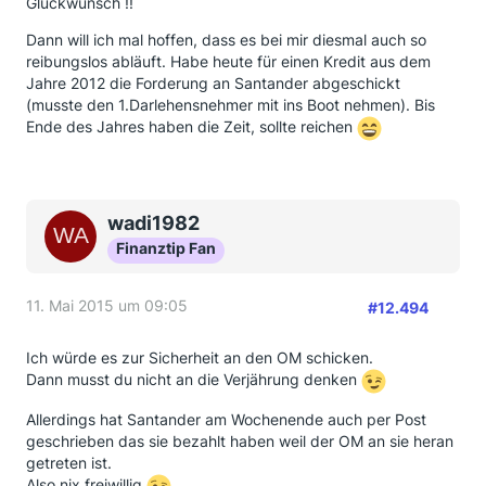
Glückwunsch !!
Werdegang:
Dann will ich mal hoffen, dass es bei mir diesmal auch so
- 21.12.2014 Schreiben an Santander und OM
reibungslos abläuft. Habe heute für einen Kredit aus dem
Fertisch
Jahre 2012 die Forderung an Santander abgeschickt
Heute 356 € BG und 89 € Zinsen auf dem Konto.
(musste den 1.Darlehensnehmer mit ins Boot nehmen). Bis
Ende des Jahres haben die Zeit, sollte reichen
Von daher kann ich nach wie vor jedem nur sagen:
Schreiben an Santander und OM schicken und
einfach den Gedanken genießen das das Geld super
verzinst wird
wadi1982
Das wird ein tolles Wochenende *g*
Finanztip Fan
11. Mai 2015 um 09:05
#12.494
Ich würde es zur Sicherheit an den OM schicken.
Dann musst du nicht an die Verjährung denken
Allerdings hat Santander am Wochenende auch per Post
geschrieben das sie bezahlt haben weil der OM an sie heran
getreten ist.
Also nix freiwillig