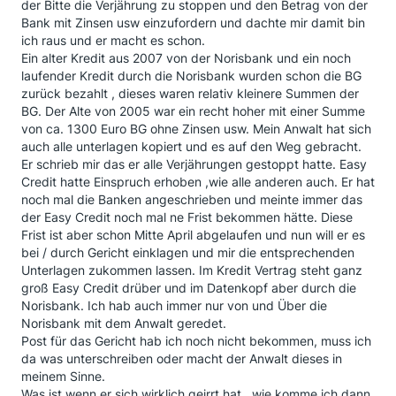
der Bitte die Verjährung zu stoppen und den Betrag von der
Bank mit Zinsen usw einzufordern und dachte mir damit bin
ich raus und er macht es schon.
Ein alter Kredit aus 2007 von der Norisbank und ein noch
laufender Kredit durch die Norisbank wurden schon die BG
zurück bezahlt , dieses waren relativ kleinere Summen der
BG. Der Alte von 2005 war ein recht hoher mit einer Summe
von ca. 1300 Euro BG ohne Zinsen usw. Mein Anwalt hat sich
auch alle unterlagen kopiert und es auf den Weg gebracht.
Er schrieb mir das er alle Verjährungen gestoppt hatte. Easy
Credit hatte Einspruch erhoben ,wie alle anderen auch. Er hat
noch mal die Banken angeschrieben und meinte immer das
der Easy Credit noch mal ne Frist bekommen hätte. Diese
Frist ist aber schon Mitte April abgelaufen und nun will er es
bei / durch Gericht einklagen und mir die entsprechenden
Unterlagen zukommen lassen. Im Kredit Vertrag steht ganz
groß Easy Credit drüber und im Datenkopf aber durch die
Norisbank. Ich hab auch immer nur von und Über die
Norisbank mit dem Anwalt geredet.
Post für das Gericht hab ich noch nicht bekommen, muss ich
da was unterschreiben oder macht der Anwalt dieses in
meinem Sinne.
Was ist wenn er sich wirklich geirrt hat , wie komme ich dann