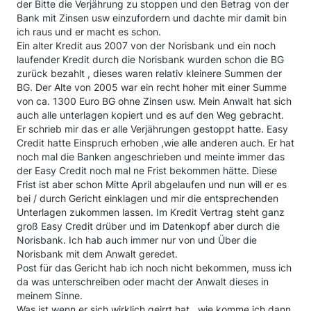
der Bitte die Verjährung zu stoppen und den Betrag von der
Bank mit Zinsen usw einzufordern und dachte mir damit bin
ich raus und er macht es schon.
Ein alter Kredit aus 2007 von der Norisbank und ein noch
laufender Kredit durch die Norisbank wurden schon die BG
zurück bezahlt , dieses waren relativ kleinere Summen der
BG. Der Alte von 2005 war ein recht hoher mit einer Summe
von ca. 1300 Euro BG ohne Zinsen usw. Mein Anwalt hat sich
auch alle unterlagen kopiert und es auf den Weg gebracht.
Er schrieb mir das er alle Verjährungen gestoppt hatte. Easy
Credit hatte Einspruch erhoben ,wie alle anderen auch. Er hat
noch mal die Banken angeschrieben und meinte immer das
der Easy Credit noch mal ne Frist bekommen hätte. Diese
Frist ist aber schon Mitte April abgelaufen und nun will er es
bei / durch Gericht einklagen und mir die entsprechenden
Unterlagen zukommen lassen. Im Kredit Vertrag steht ganz
groß Easy Credit drüber und im Datenkopf aber durch die
Norisbank. Ich hab auch immer nur von und Über die
Norisbank mit dem Anwalt geredet.
Post für das Gericht hab ich noch nicht bekommen, muss ich
da was unterschreiben oder macht der Anwalt dieses in
meinem Sinne.
Was ist wenn er sich wirklich geirrt hat , wie komme ich dann