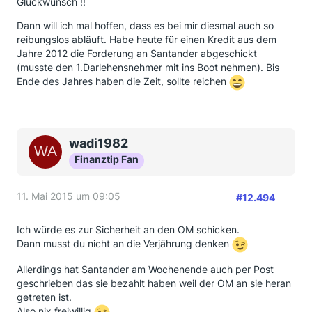
Glückwunsch !!
Werdegang:
Dann will ich mal hoffen, dass es bei mir diesmal auch so
- 21.12.2014 Schreiben an Santander und OM
reibungslos abläuft. Habe heute für einen Kredit aus dem
Fertisch
Jahre 2012 die Forderung an Santander abgeschickt
Heute 356 € BG und 89 € Zinsen auf dem Konto.
(musste den 1.Darlehensnehmer mit ins Boot nehmen). Bis
Ende des Jahres haben die Zeit, sollte reichen
Von daher kann ich nach wie vor jedem nur sagen:
Schreiben an Santander und OM schicken und
einfach den Gedanken genießen das das Geld super
verzinst wird
wadi1982
Das wird ein tolles Wochenende *g*
Finanztip Fan
11. Mai 2015 um 09:05
#12.494
Ich würde es zur Sicherheit an den OM schicken.
Dann musst du nicht an die Verjährung denken
Allerdings hat Santander am Wochenende auch per Post
geschrieben das sie bezahlt haben weil der OM an sie heran
getreten ist.
Also nix freiwillig