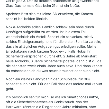
Gorillaglas 3. Das ist deutlich bruchfester als gewöhnliches
Glas. Das normale Glas beim 21er ist ein NoGo.
Speicher lässt sich mit Micro-SD erweitern, die Kamera
scheint bei beiden ähnlich.
Nokia-Androids sollen ziemlich schlank sein ohne durch
Unnötiges aufgebläht zu werden. Ist in diesem Fall
wahrscheinlich ein Vorteil. Scheint ein schlankes, relativ
solides Einsteigersmartphone für die ersten Schritte zu sein,
das alle alltäglichen Aufgaben gut erledigen sollte. Meine
Einschätzung nach kurzem Google-Fu. Falls Nokia ihr
Sicherheitsversprechen durchzieht, 2 Jahre ab Markstart
neue Androids, 3 Jahre Sicherheitsupdates, dann bist du da
die nächsten zweieinhalb Jahre auch save. Und dann kannst
du entscheiden ob du was neues brauchst oder auch nicht.
Noch ein kleines Candybar in der Schublade, für 30€,
schadet auch nicht. Für den Fall dass das andere mal kaputt
geht.
Ich persönlich seh für mich, so wie ich Smartphones nutze,
oft die Sicherheitspatches als Genickbruch. Von der
Hardware könnten die Dinger noch Jahre mithalten, aber