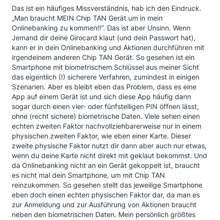
Das ist ein häufiges Missverständnis, hab ich den Eindruck.
„Man braucht MEIN Chip TAN Gerät um in mein
Onlinebanking zu kommen!!“. Das ist aber Unsinn. Wenn
Jemand dir deine Girocard klaut (und dein Passwort hat),
kann er in dein Onlinebanking und Aktionen durchführen mit
irgendeinem anderen Chip TAN Gerät. So gesehen ist ein
Smartphone mit biometrischem Schlüssel aus meiner Sicht
das eigentlich (!) sicherere Verfahren, zumindest in einigen
Szenarien. Aber es bleibt eben das Problem, dass es eine
App auf einem Gerät ist und sich diese App häufig dann
sogar durch einen vier- oder fünfstelligen PIN öffnen lässt,
ohne (recht sichere) biometrische Daten. Viele sehen einen
echten zweiten Faktor nachvollziehbarerweise nur in einem
physischen zweiten Faktor, wie eben einer Karte. Dieser
zweite physische Faktor nutzt dir dann aber auch nur etwas,
wenn du deine Karte nicht direkt mit geklaut bekommst. Und
da Onlinebanking nicht an ein Gerät gekoppelt ist, braucht
es nicht mal dein Smartphone, um mit Chip TAN
reinzukommen. So gesehen stellt das jeweilige Smartphone
eben doch einen echten physischen Faktor dar, da man es
zur Anmeldung und zur Ausführung von Aktionen braucht
neben den biometrischen Daten. Mein persönlich größtes