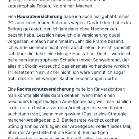
katastrophale Folgen. No brainer. Machen.
Eine
Hausratversicherung
habe ich auch mal gehabt, eines
PCs und eines teuren Fahrrads wegen. Das letztere hat extra
Beitrag gekostet, den ich jahrelang ohne Nachdenken
bezahlt habe. Letztlich habe ich die Versicherung quasi
vergessen, einfach nur einmal im Jahr die Prämie bezahlt.
Ich würde sie heute nicht mehr abschließen. Freilich sammelt
sich über die Jahre eine Menge Hausrat an. Doch - würde ich
bei einem katastrophalen Schaden (etwa: Schwelbrand, der
alles mit Dioxin verseucht) das ehemals Vorhandene wirklich
1:1 ersetzen? Nein, sicher nicht, ich wäre vermutlich sogar
froh, daß ich mit weniger Sachen neu anfangen dürfte.
Eine
Rechtsschutzversicherung
halte ich für verzichtbar;
man könnte allenfalls daran denken, wenn man einen
besonders klagefreudigen Arbeitgeber hat, weil man nämlich
in der ersten Instanz vor dem Arbeitsgericht seine Kosten
auch dann trägt, wenn man gewinnt (Das ist eine Strategie
mancher Arbeitgeber, z.B. Betriebsräte weichzukochen:
Ständig sinnlos verklagen, der Arbeitgeber verliert jedes Mal,
aber der Angestellte hat die Kosten). Bei mäßigen
Streitwerten kann man einen Prozeß selber finanzieren -