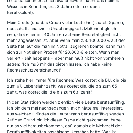
sollte da schon bestehen (Bundeswehr macht das meines
Wissens in Schritten, erst 8 Jahre oder so, dann
Berufssoldat).
Mein Credo (und das Credo vieler Leute hier) lautet: Sparen,
das schafft finanzielle Unabhängigkeit. Muß nicht gleich
sein, daß einer mit 40 Jahren auf eine Berufstätigkeit nicht
mehr angewiesen ist. Aber wenn man z.B. 100.000 € auf der
Seite hat, auf die man im Notfall zugreifen könnte, kann man
sich zur Not einen Prozeß für 20.000 € leisten. Wenn man
verliert - shit happens -, aber man muß nicht von vornherein
sagen: "Ich muß mir das bieten lassen, ich habe keine
Rechtsschutzversicherung!"
Ich stehe hier immer fürs Rechnen: Was kostet die BU, die bis
zum 67. Lebensjahr zahlt, was kostet die, die bis zum 65.
zahlt, was kostet die, die bis zum 63. zahlt?
In den Statistiken werden ziemlich viele Leute berufsunfähig.
Ich bin dem mal nachgegangen, mich hätte mal interessiert,
aus welchen Gründen die Leute wann berufsunfähig werden.
Auf den Grund bin ich dieser Frage nicht gekommen, habe
nur so viel herausbekommen, daß damals die Mehrzahl der
Berufsunfähigkeiten psychische Ursachen hatte. Was ist