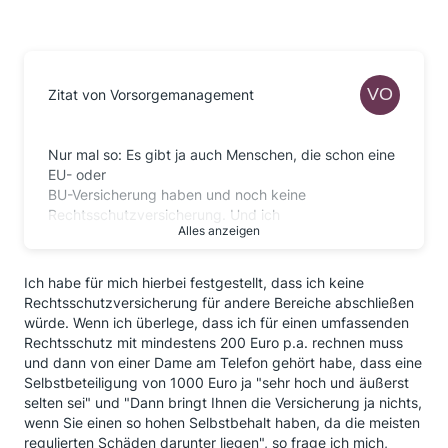
Zitat von Vorsorgemanagement
Nur mal so: Es gibt ja auch Menschen, die schon eine
EU- oder
BU-Versicherung haben und noch keine
Rechtsschutzversicherung. Und ich
Alles anzeigen
kann nur immer wieder darauf hinweisen, dass es
ziemlicher
Mumpitz
ist, den Abschluss einer
Rechtsschutzversicherung (fast) ausschließlich mit
Ich habe für mich hierbei festgestellt, dass ich keine
EU und BU zu begründen.
Rechtsschutzversicherung für andere Bereiche abschließen
Das individuelle Risiko der meisten BU-/EU-
würde. Wenn ich überlege, dass ich für einen umfassenden
Versicherten liegt deutlich
Rechtsschutz mit mindestens 200 Euro p.a. rechnen muss
unter 10%, dass Sie irgendwann einmal vom
und dann von einer Dame am Telefon gehört habe, dass eine
Leistungsfall betroffen sind.
Selbstbeteiligung von 1000 Euro ja "sehr hoch und äußerst
In ca. 60% der Fälle dieser Fälle leistet der
selten sei" und "Dann bringt Ihnen die Versicherung ja nichts,
Versicherer anstandslos
wenn Sie einen so hohen Selbstbehalt haben, da die meisten
und für den Rest besorgt Ihr Euch eine
regulierten Schäden darunter liegen", so frage ich mich,