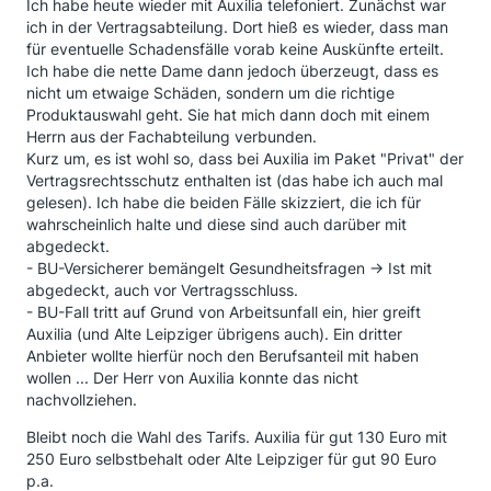
Ich habe heute wieder mit Auxilia telefoniert. Zunächst war
ich in der Vertragsabteilung. Dort hieß es wieder, dass man
für eventuelle Schadensfälle vorab keine Auskünfte erteilt.
Ich habe die nette Dame dann jedoch überzeugt, dass es
nicht um etwaige Schäden, sondern um die richtige
Produktauswahl geht. Sie hat mich dann doch mit einem
Herrn aus der Fachabteilung verbunden.
Kurz um, es ist wohl so, dass bei Auxilia im Paket "Privat" der
Vertragsrechtsschutz enthalten ist (das habe ich auch mal
gelesen). Ich habe die beiden Fälle skizziert, die ich für
wahrscheinlich halte und diese sind auch darüber mit
abgedeckt.
- BU-Versicherer bemängelt Gesundheitsfragen -> Ist mit
abgedeckt, auch vor Vertragsschluss.
- BU-Fall tritt auf Grund von Arbeitsunfall ein, hier greift
Auxilia (und Alte Leipziger übrigens auch). Ein dritter
Anbieter wollte hierfür noch den Berufsanteil mit haben
wollen ... Der Herr von Auxilia konnte das nicht
nachvollziehen.
Bleibt noch die Wahl des Tarifs. Auxilia für gut 130 Euro mit
250 Euro selbstbehalt oder Alte Leipziger für gut 90 Euro
p.a.