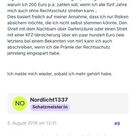
Rechtsschutzversicherung für
warum ich 200 Euro p.a. zahlen soll, wenn ich alle fünf Jahre
durchschnittlich ca. 5.000 Euro Beitrag bis zum Ende
mich auch ohne Rechtsschutz streiten kann...
Eurer
Dies basiert freilich auf meiner Annahme, dass ich nur Risiken
Erwerbstätigkeit??
absichern möchte, die ich nicht selbst stemmen könnte. Den
Das ist Wahnsinn! Deshalb auch an der Stelle nochmal
Streit mit dem Nachbarn über Gartenzäune oder einen Streit
der Aufruf dringend auch auf
die weiteren
mit einer KFZ-Versicherung über ein paar hundert Euro (wie
Leistungsbereiche
zu achten, denn in weit über 90%
letztens bei einem Bekannten von mir) kann ich auch
der Rechtsschutzfälle, die Euch im Leben mal
abschreiben, wenn ich die Prämie der Rechtsschutz
begegnen werden, geht es nicht um BU oder EU.
jahrelang eingespart habe.
Neben den Leistungen ist auch Hintergrundwissen
nicht verkehrt. Die
Beiträge
in
der Rechtsschutzversicherung kennen nur eine
Ich melde mich wieder, sobald ich mehr gehört habe.
Richtung (Norden und das
deutlich über der Inflationsrate) und das wird auch in
Zukunft der Fall -
insbesondere dann, wenn Deutschland weiter in
Richtung amerikanische
Nordlicht1337
Verhältnisse strebt. Wenn Euch also ein Versicherer
Schatzmeister:in
begegnet mit heute
wahnsinnig gutem Preis-/Leistungsverhältnis sagt
5. August 2016 um 12:31
das regelmäßig rein
#9
garnichts (positives) aus.