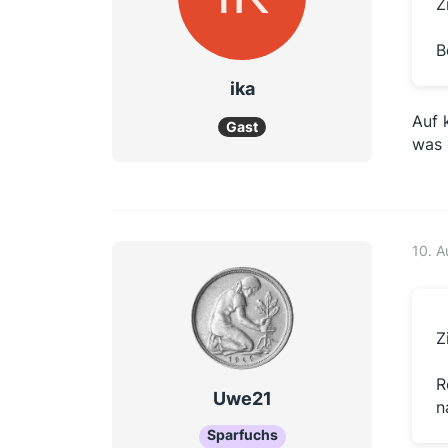
Z
B
ika
Auf 
Gast
was 
10. 
Z
R
Uwe21
n
Sparfuchs