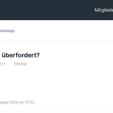
Mitglied
ldanlage
 überfordert?
Erledigt
3:11
August 2024 um 10:52