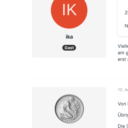
Z
N
ika
Viel
Gast
am g
erst
10. A
Von 
Übri
Die 