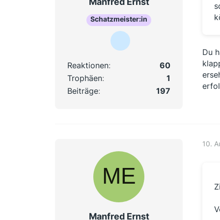
Manfred Ernst
s
k
Schatzmeister:in
Du h
klap
Reaktionen
60
erse
Trophäen
1
erfo
Beiträge
197
10. A
Z
V
Manfred Ernst