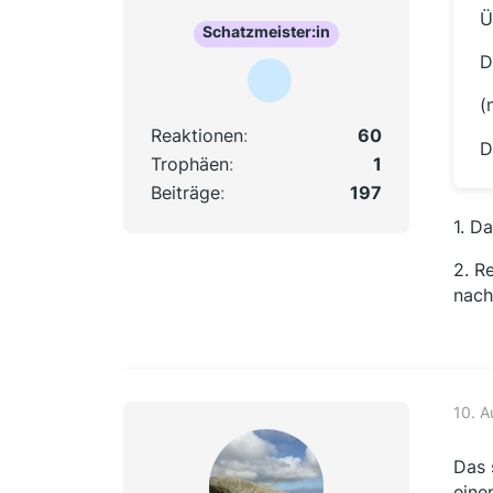
Ü
Schatzmeister:in
D
(
Reaktionen
60
D
Trophäen
1
Beiträge
197
1. D
2. R
nach
10. 
Das 
eine