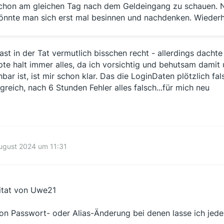
chon am gleichen Tag nach dem Geldeingang zu schauen. N
önnte man sich erst mal besinnen und nachdenken. Wiederh
ast in der Tat vermutlich bisschen recht - allerdings dacht
pte halt immer alles, da ich vorsichtig und behutsam dami
hbar ist, ist mir schon klar. Das die LoginDaten plötzlich fa
lgreich, nach 6 Stunden Fehler alles falsch...für mich neu
ugust 2024 um 11:31
itat von Uwe21
on Passwort- oder Alias-Änderung bei denen lasse ich jedenf