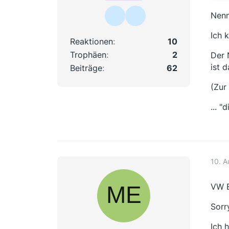
Nenn
Ich 
Reaktionen
10
Trophäen
2
Der 
ist 
Beiträge
62
(Zur
... "
10. 
VW B
Sorr
Ich 