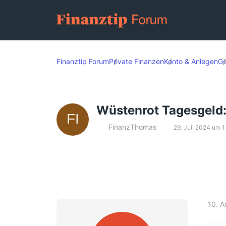
Finanztip Forum
Private Finanzen
Konto & Anlegen
Ge
Wüstenrot Tagesgeld:
FinanzThomas
29. Juli 2024 um 1
10. 