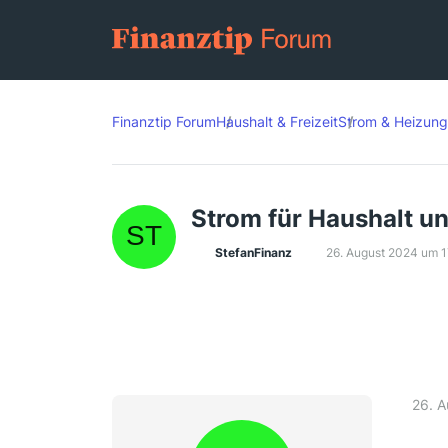
Finanztip Forum
Haushalt & Freizeit
Strom & Heizung
Strom für Haushalt u
StefanFinanz
26. August 2024 um 
26. 