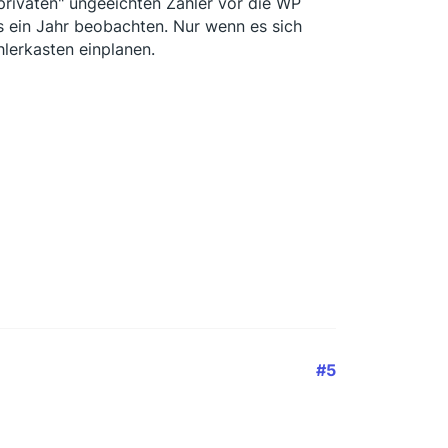
"privaten" ungeeichten Zähler vor die WP
s ein Jahr beobachten. Nur wenn es sich
hlerkasten einplanen.
#5