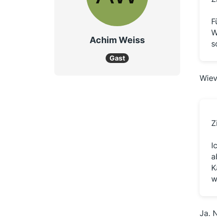
F
W
Achim Weiss
s
Gast
Wiev
Z
I
a
K
w
Ja. 