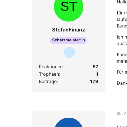
Hall
für 
lauf
Bund
StefanFinanz
Ich 
Schatzmeister:in
absc
Kann
mehr
Reaktionen
57
Für 
Trophäen
1
Beiträge
179
Dank
26. A