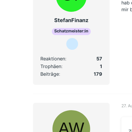
hab 
mir 
StefanFinanz
Schatzmeister:in
Reaktionen
57
Trophäen
1
Beiträge
179
27. A
Z