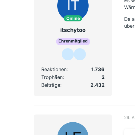
Es w
Wärm
Online
Da a
über
itschytoo
Ehrenmitglied
Reaktionen
1.736
Trophäen
2
Beiträge
2.432
26. 