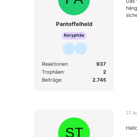
Das 
häng
sich
Pantoffelheld
Koryphäe
Reaktionen
937
Trophäen
2
Beiträge
2.745
27. A
Hall