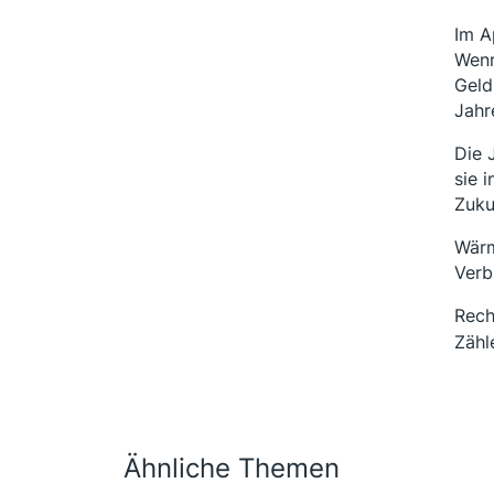
Im A
Wenn
Geld
Jahr
Die 
sie 
Zuku
Wärm
Verb
Rec
Zähl
Ähnliche Themen