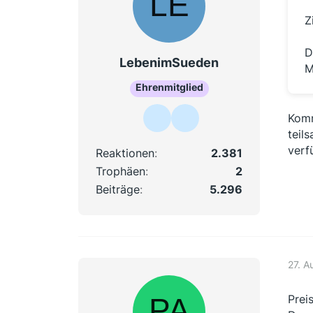
Z
D
LebenimSueden
M
Ehrenmitglied
Komm
teil
verf
Reaktionen
2.381
Trophäen
2
Beiträge
5.296
27. A
Prei