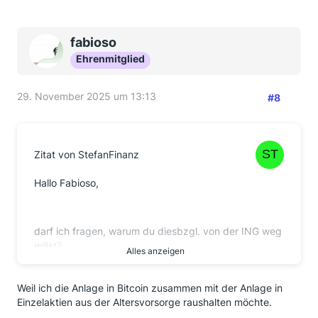
fabioso
Ehrenmitglied
29. November 2025 um 13:13
#8
Zitat von StefanFinanz
Hallo Fabioso,
darf ich fragen, warum du diesbzgl. von der ING weg
willst?
Alles anzeigen
Bin da auch mit ETP.
Weil ich die Anlage in Bitcoin zusammen mit der Anlage in
Einzelaktien aus der Altersvorsorge raushalten möchte.
VG