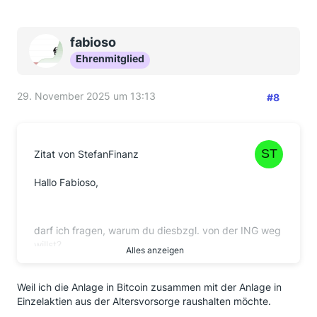
fabioso
Ehrenmitglied
29. November 2025 um 13:13
#8
Zitat von StefanFinanz
Hallo Fabioso,
darf ich fragen, warum du diesbzgl. von der ING weg
willst?
Alles anzeigen
Bin da auch mit ETP.
Weil ich die Anlage in Bitcoin zusammen mit der Anlage in
Einzelaktien aus der Altersvorsorge raushalten möchte.
VG