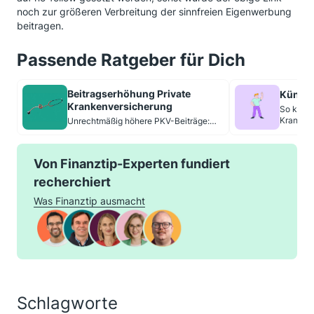
noch zur größeren Verbreitung der sinnfreien Eigenwerbung
beitragen.
Passende Ratgeber für Dich
Beitragserhöhung Private
Kündig
Krankenversicherung
So kündi
Kranken
Unrechtmäßig höhere PKV-Beiträge:
Hol Dir Geld zurück
Von Finanztip-Experten fundiert
recherchiert
Was Finanztip ausmacht
Schlagworte