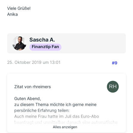
Viele Grüße!
Anika
Sascha A.
Finanztip Fan
25. Oktober 2019 um 13:01
#9
Zitat von rhreimers
Guten Abend,
zu diesem Thema möchte ich gerne meine
persönliche Erfahrung teilen:
Auch meine Frau hatte im Juli das Euro-Abo
beantragt und unmittelbar danach eine automatische
Alles anzeigen
Bestätigungsmail erhalten, deren Inhalt exakt dem in