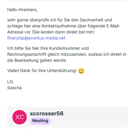
Finanztip beschriebenen Angebot entsprach, nämlich
12 Monate Lieferung für 0,- Euro.
Hallo rhreimers,
Einige Wochen später bekam sie eine weitere Mail, in
der ihr nun auf einmal das Abo nach dem Muster "1
sehr gerne überprüfe ich für Sie den Sachverhalt und
Monat kostenlos, 6 Monate bezahlt, 6 Monate
schlage hier eine Kontaktaufnahme über folgende E-Mail-
kostenlos" bestätigt wurde.
Adresse vor (Sie landen dann direkt bei mir):
Per E-Mail mit der ursprünglichen Bestätigung als
finanztip@eventus-media.net
Anhang wies sie auf das Mißverständnis hin. Eine
Ich bitte Sie hier Ihre Kundennummer und
Antwort erhielt sie nicht, stattdessen wurde im
Rechnungsanschrift gleich mitzusenden, sodass ich direkt in
September die Bezugsgebühr für 6 Monate
die Bearbeitung gehen werde.
abgebucht (eine Einzugsermächtigung musste ja
bereits bei der Abo-Beantragung erteilt werden).
Vielen Dank für Ihre Unterstützung!
Die Abbuchung wurde abgelehnt und nochmals per
Mail auf den Fehler aufmerksam gemacht, wieder
LG,
ohne Reaktion.
Sascha
Jetzt kam als aktueller Schlußpunkt eine
Zahlungserinnerung inkl. Mahngebühren.
Das ganze nervt langsam gewaltig. Ich kann mir nicht
vorstellen, dass wir die einzigen sind, denen es so
xccrosser56
ergeht. Hat jemand ähnliche Erfahrungen gemacht?
Neuling
Was kann man unternehmen? Kann die Redaktion
irgendwie intervenieren?
Viele Grüße!