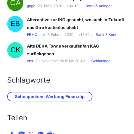
gago
20. März 2020 um 14:13
Konto & Anlegen
Alternative zur ING gesucht, wo auch in Zukunft
das Giro kostenlos bleibt
EBMChaot
7. Februar 2020 um 12:50
Bank & Konto
Alte DEKA Fonds verkaufen/an KAG
zurückgeben
cks
20. November 2019 um 20:43
Geldanlage
Schlagworte
Schnäppchen-Werbung Finanztip
Teilen