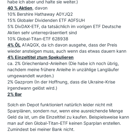
habe ich aber und halte sie weiter.)
40 % Aktien
, davon
10% Bershire Hathaway A0YJQ2
15% Globaler Dividenden ETF A0F5UH
5% DivDAX-ETF, da tatsächlich im vorigen ETF Deutsche
Aktien sehr unterrepräsentiert sind
10% Global-Titan-ETF 628938
4% ÖL
A1AQGX, da ich davon ausgehe, dass der Preis
wieder ansteigen muss, auch wenn das etwas dauern kann
4% Einzeltitel ztum Spekulieren
ca. 2% Griechenland-Anleihen (Die habe ich noch übrig,
nachdem meine frühere Anleihe in unzählige Langläufer
umgewandelt wurden.)
2% Gazprom (In der Hoffnung, dass die Ukraine-Krise
irgendwann gelöst wird.)
2% Bar
Solch ein Depot funktioniert natürlich leider nicht mit
Sparplänen, sondern nur, wenn eine ausreichende Menge
Geld da ist, um die Einzeltitel zu kaufen. Beispielsweise kann
man auf den Global-Titan-ETF keinen Sparplan erstellen.
Zumindest bei meiner Bank nicht.