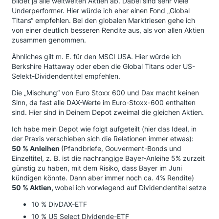
bildet ja alle weltweiten Aktien ab. Dabei sind sehr viele
Underperformer. Hier würde ich eher einen Fond „Global
Titans“ empfehlen. Bei den globalen Marktriesen gehe ich
von einer deutlich besseren Rendite aus, als von allen Aktien
zusammen genommen.
Ähnliches gilt m. E. für den MSCI USA. Hier würde ich
Berkshire Hattaway oder eben die Global Titans oder US-
Selekt-Dividendentitel empfehlen.
Die „Mischung“ von Euro Stoxx 600 und Dax macht keinen
Sinn, da fast alle DAX-Werte im Euro-Stoxx-600 enthalten
sind. Hier sind in Deinem Depot zweimal die gleichen Aktien.
Ich habe mein Depot wie folgt aufgeteilt (hier das Ideal, in
der Praxis verschieben sich die Relationen immer etwas):
50 % Anleihen
(Pfandbriefe, Gouverment-Bonds und
Einzeltitel, z. B. ist die nachrangige Bayer-Anleihe 5% zurzeit
günstig zu haben, mit dem Risiko, dass Bayer im Juni
kündigen könnte. Dann aber immer noch ca. 4% Rendite)
50 % Aktien,
wobei ich vorwiegend auf Dividendentitel setze
10 % DivDAX-ETF
10 % US Select Dividende-ETF