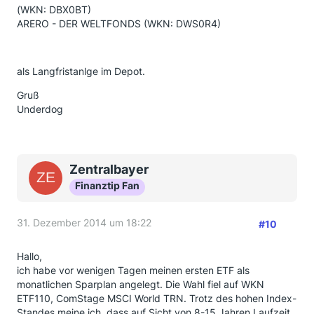
(WKN: DBX0BT)
ARERO - DER WELTFONDS (WKN: DWS0R4)
als Langfristanlge im Depot.
Gruß
Underdog
Zentralbayer
Finanztip Fan
31. Dezember 2014 um 18:22
#10
Hallo,
ich habe vor wenigen Tagen meinen ersten ETF als
monatlichen Sparplan angelegt. Die Wahl fiel auf WKN
ETF110, ComStage MSCI World TRN. Trotz des hohen Index-
Standes meine ich, dass auf Sicht von 8-15 Jahren Laufzeit