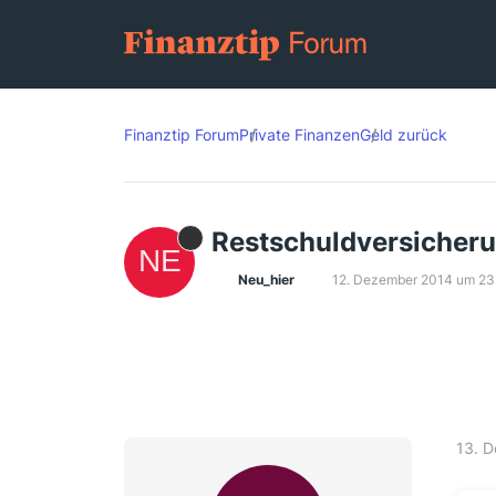
Finanztip Forum
Private Finanzen
Geld zurück
Restschuldversicheru
Neu_hier
12. Dezember 2014 um 23
13. 