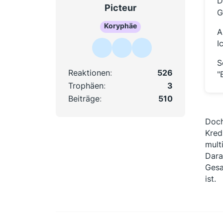
D
Picteur
G
Koryphäe
A
I
S
Reaktionen
526
"
Trophäen
3
Beiträge
510
Doch
Kred
mult
Dara
Gesa
ist.