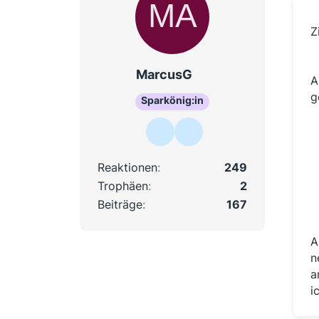
Z
MarcusG
A
g
Sparkönig:in
Reaktionen
249
Trophäen
2
Beiträge
167
A
n
a
i