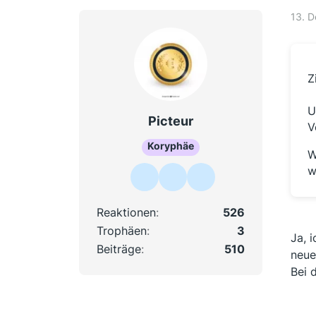
13. 
Z
U
Picteur
V
Koryphäe
W
w
Reaktionen
526
Trophäen
3
Ja, 
Beiträge
510
neue
Bei 