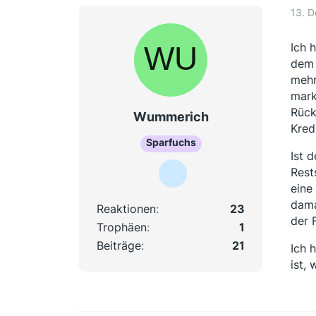
13. 
Ich 
dem 
mehr
mark
Rück
Wummerich
Kred
Sparfuchs
Ist 
Rest
eine
dama
Reaktionen
23
der 
Trophäen
1
Beiträge
21
Ich 
ist,