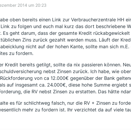
Dezember 2014 um 20:23
habe oben bereits einen Link zur Verbraucherzentrale HH ein
Link zu folgen und euch mal kurz das dort beschriebene W
. Es geht darum, dass der gesamte Kredit rückabgewickelt 
tüblichen Zins zurück gezahlt werden muss. Läuft der Kredi
abeicklung nicht auf der hohen Kante, sollte man sich m.E
ites zu fordern.
der Kredit bereits getilgt, sollte da nix passieren können. N
schuldversicherung nebst Zinsen zurück. Ich habe, wie oben
 Rückforderung von ca 12.000€ gegenüber der Bank gelten
ls auf insgesamt ca. 24.000€, diese hohe Summe ergiebt
Forderung, die RV nebst Zinsen zu erstatten. Das hätte nda
halte es für schlichtweg falsch, nur die RV + Zinsen zu ford
 wesentlich mehr zu fordern ist. Ihr verzichtet da auf viele t