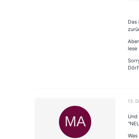
Das 
zurü
Aber
lese
Sorr
Dörf
13. 
Und 
"NEU
Was 