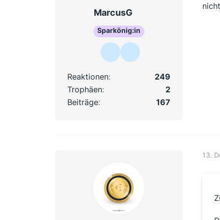
nich
MarcusG
Sparkönig:in
Reaktionen
249
Trophäen
2
Beiträge
167
13. 
Z