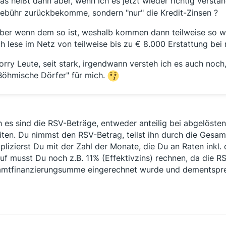
as heißt dann aber, wenn ich es jetzt wieder richtig verst
ebühr zurückbekomme, sondern "nur" die Kredit-Zinsen ?
ber wenn dem so ist, weshalb kommen dann teilweise so w
ch lese im Netz von teilweise bis zu € 8.000 Erstattung bei
orry Leute, seit stark, irgendwann versteh ich es auch noc
Böhmische Dörfer" für mich.
 es sind die RSV-Beträge, entweder anteilig bei abgelösten
iten. Du nimmst den RSV-Betrag, teilst ihn durch die Gesa
iplizierst Du mit der Zahl der Monate, die Du an Raten inkl.
uf musst Du noch z.B. 11% (Effektivzins) rechnen, da die RS
mtfinanzierungsumme eingerechnet wurde und dementsprec