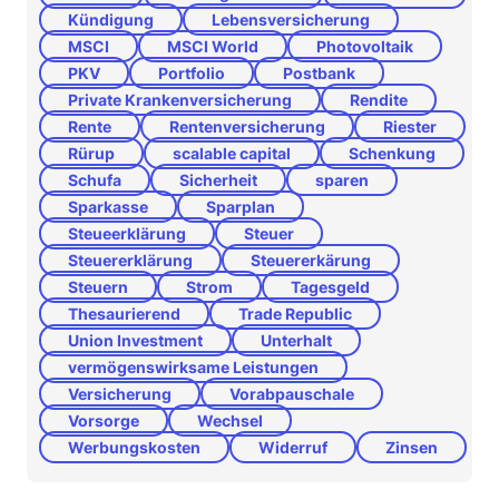
Kündigung
Lebensversicherung
MSCI
MSCI World
Photovoltaik
PKV
Portfolio
Postbank
Private Krankenversicherung
Rendite
Rente
Rentenversicherung
Riester
Rürup
scalable capital
Schenkung
Schufa
Sicherheit
sparen
Sparkasse
Sparplan
Steueerklärung
Steuer
Steuererklärung
Steuererkärung
Steuern
Strom
Tagesgeld
Thesaurierend
Trade Republic
Union Investment
Unterhalt
vermögenswirksame Leistungen
Versicherung
Vorabpauschale
Vorsorge
Wechsel
Werbungskosten
Widerruf
Zinsen