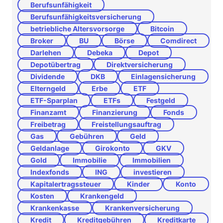
Berufsunfähigkeit
Berufsunfähigkeitsversicherung
betriebliche Altersvorsorge
Bitcoin
Broker
BU
Börse
Comdirect
Darlehen
Debeka
Depot
Depotübertrag
Direktversicherung
Dividende
DKB
Einlagensicherung
Elterngeld
Erbe
ETF
ETF-Sparplan
ETFs
Festgeld
Finanzamt
Finanzierung
Fonds
Freibetrag
Freistellungsauftrag
Gas
Gebühren
Geld
Geldanlage
Girokonto
GKV
Gold
Immobilie
Immobilien
Indexfonds
ING
investieren
Kapitalertragssteuer
Kinder
Konto
Kosten
Krankengeld
Krankenkasse
Krankenversicherung
Kredit
Kreditgebühren
Kreditkarte