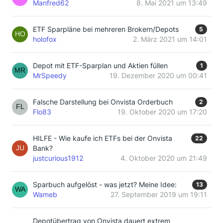
Manfred62
8. Mai 2021 um 13:49
ETF Sparpläne bei mehreren Brokern/Depots
5
holofox
2. März 2021 um 14:01
Depot mit ETF-Sparplan und Aktien füllen
1
MrSpeedy
19. Dezember 2020 um 00:41
Falsche Darstellung bei Onvista Orderbuch
2
Flo83
19. Oktober 2020 um 17:20
HILFE - Wie kaufe ich ETFs bei der Onvista
22
Bank?
justcurious1912
4. Oktober 2020 um 21:49
Sparbuch aufgelöst - was jetzt? Meine Idee:
13
Wameb
27. September 2019 um 19:11
Depotübertrag von Onvista dauert extrem