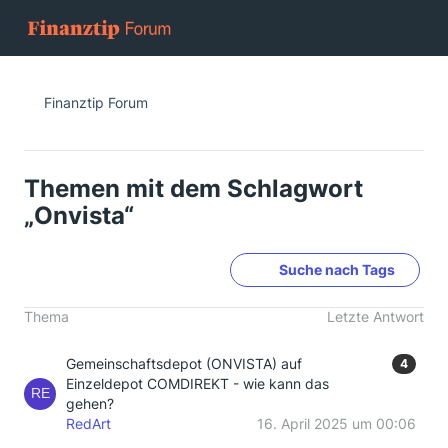
Finanztip Forum
Themen mit dem Schlagwort
„Onvista“
Suche nach Tags
Thema
Letzte Antwort
Gemeinschaftsdepot (ONVISTA) auf
4
Einzeldepot COMDIREKT - wie kann das
gehen?
RedArt
16. April 2025 um 00:06