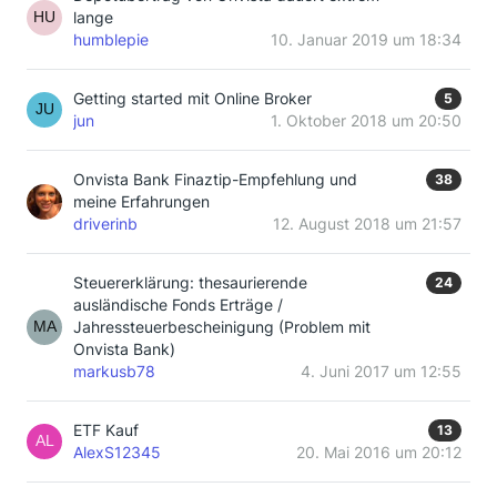
lange
humblepie
10. Januar 2019 um 18:34
Getting started mit Online Broker
5
jun
1. Oktober 2018 um 20:50
Onvista Bank Finaztip-Empfehlung und
38
meine Erfahrungen
driverinb
12. August 2018 um 21:57
Steuererklärung: thesaurierende
24
ausländische Fonds Erträge /
Jahressteuerbescheinigung (Problem mit
Onvista Bank)
markusb78
4. Juni 2017 um 12:55
ETF Kauf
13
AlexS12345
20. Mai 2016 um 20:12