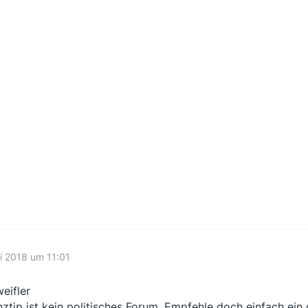
li 2018 um 11:01
eifler
nztip ist kein politisches Forum. Empfehle doch einfach 