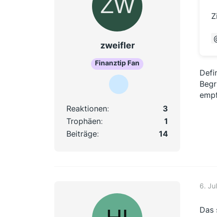
Z
zweifler
Finanztip Fan
Defi
Begr
empf
Reaktionen
3
Trophäen
1
Beiträge
14
6. Ju
Das 