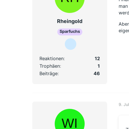
man 
werd
Rheingold
Aber
eige
Sparfuchs
Reaktionen
12
Trophäen
1
Beiträge
46
9. Ju