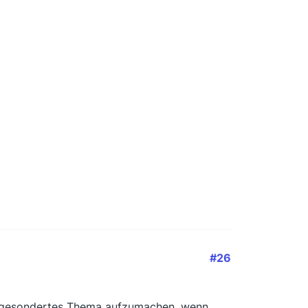
#26
ein gesondertes Thema aufzumachen, wenn