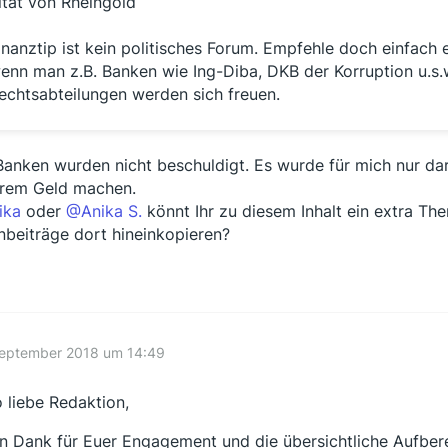
itat von Rheingold
inanztip ist kein politisches Forum. Empfehle doch einfac
enn man z.B. Banken wie Ing-Diba, DKB der Korruption u.s.w
echtsabteilungen werden sich freuen.
Banken wurden nicht beschuldigt. Es wurde für mich nur da
rem Geld machen.
ika
oder
@Anika S.
könnt Ihr zu diesem Inhalt ein extra T
nbeiträge dort hineinkopieren?
September 2018 um 14:49
o liebe Redaktion,
en Dank für Euer Engagement und die übersichtliche Aufbere