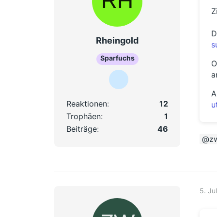
Z
D
Rheingold
s
Sparfuchs
O
a
A
Reaktionen
12
u
Trophäen
1
Beiträge
46
zw
5. Ju