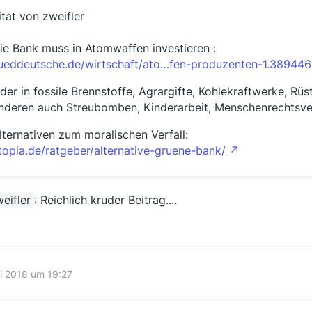
itat von zweifler
ie Bank muss in Atomwaffen investieren :
ueddeutsche.de/wirtschaft/ato…fen-produzenten-1.38944
der in fossile Brennstoffe, Agrargifte, Kohlekraftwerke, Rü
nderen auch Streubomben, Kinderarbeit, Menschenrechtsver
lternativen zum moralischen Verfall:
topia.de/ratgeber/alternative-gruene-bank/
eifler
: Reichlich kruder Beitrag....
li 2018 um 19:27