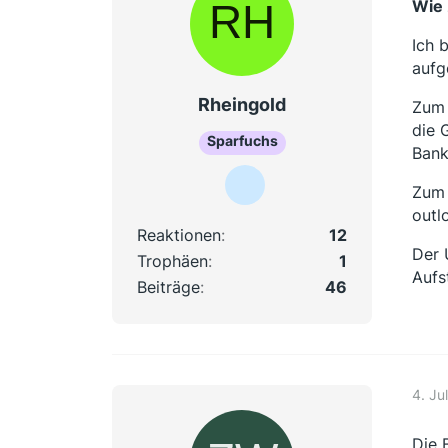
Wie 
Ich 
aufg
Rheingold
Zum 
die 
Sparfuchs
Bank
Zum 
outl
Reaktionen
12
Der 
Trophäen
1
Aufs
Beiträge
46
4. Ju
Die 