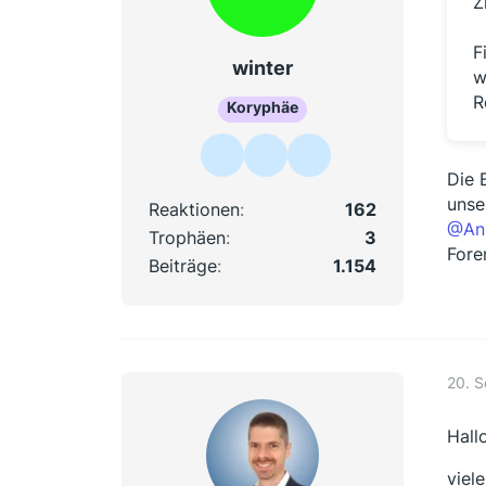
Z
F
winter
w
R
Koryphäe
Die 
unse
Reaktionen
162
@An
Trophäen
3
Fore
Beiträge
1.154
20. 
Hall
viel