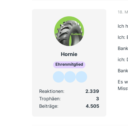
18. M
Ich 
Ich:
Bank
Hornie
ich:
Ehrenmitglied
Bank
Es w
Miss
Reaktionen
2.339
Trophäen
3
Beiträge
4.505