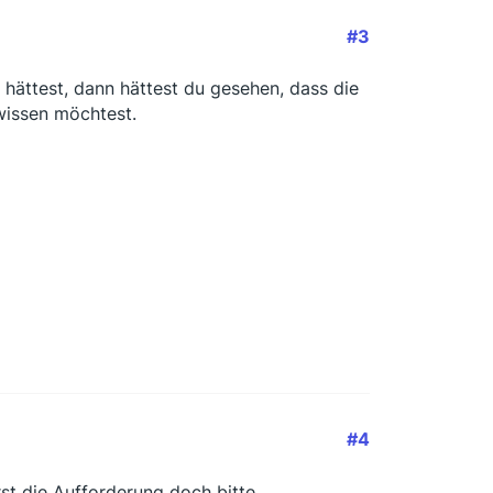
#3
hättest, dann hättest du gesehen, dass die
wissen möchtest.
#4
t die Aufforderung doch bitte