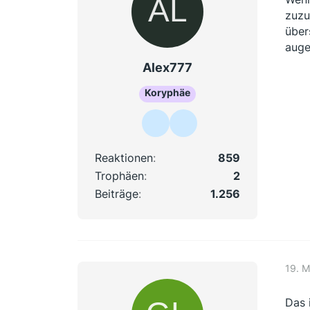
zuzu
über
auge
Alex777
Koryphäe
Reaktionen
859
Trophäen
2
Beiträge
1.256
19. M
Das 