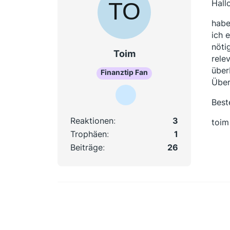
Hall
habe
ich 
nöti
Toim
rele
über
Finanztip Fan
Über
Best
Reaktionen
3
toim
Trophäen
1
Beiträge
26