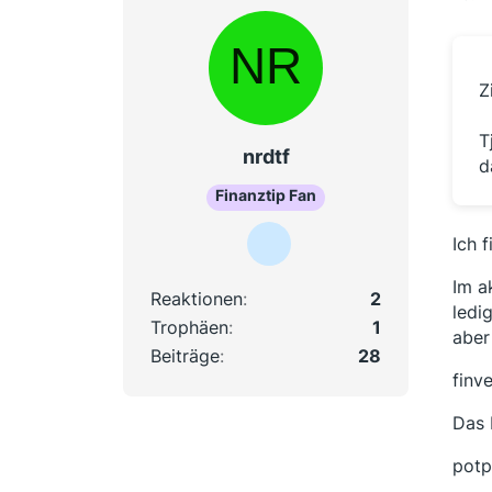
Z
T
nrdtf
d
Finanztip Fan
Ich 
Im a
Reaktionen
2
ledi
Trophäen
1
aber
Beiträge
28
finv
Das 
potp