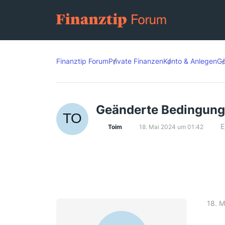
Finanztip Forum
Private Finanzen
Konto & Anlegen
Ge
Geänderte Bedingunge
E
Toim
18. Mai 2024 um 01:42
18. M