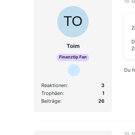
19. M
Z
D
Toim
Z
Finanztip Fan
Du h
Reaktionen
3
Trophäen
1
Beiträge
26
20. M