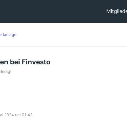
Mitglied
ldanlage
n bei Finvesto
rledigt
ai 2024 um 01:42