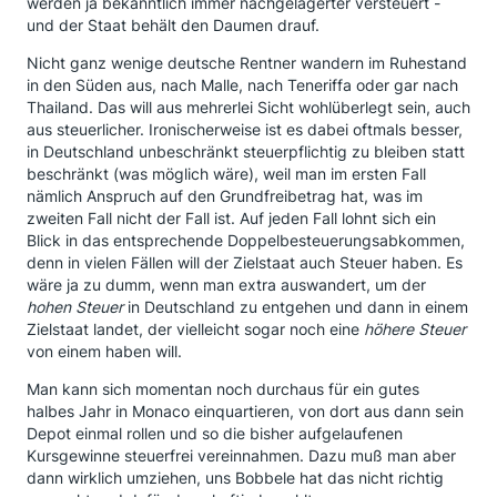
werden ja bekanntlich immer nachgelagerter versteuert -
und der Staat behält den Daumen drauf.
Nicht ganz wenige deutsche Rentner wandern im Ruhestand
in den Süden aus, nach Malle, nach Teneriffa oder gar nach
Thailand. Das will aus mehrerlei Sicht wohlüberlegt sein, auch
aus steuerlicher. Ironischerweise ist es dabei oftmals besser,
in Deutschland unbeschränkt steuerpflichtig zu bleiben statt
beschränkt (was möglich wäre), weil man im ersten Fall
nämlich Anspruch auf den Grundfreibetrag hat, was im
zweiten Fall nicht der Fall ist. Auf jeden Fall lohnt sich ein
Blick in das entsprechende Doppelbesteuerungsabkommen,
denn in vielen Fällen will der Zielstaat auch Steuer haben. Es
wäre ja zu dumm, wenn man extra auswandert, um der
hohen Steuer
in Deutschland zu entgehen und dann in einem
Zielstaat landet, der vielleicht sogar noch eine
höhere Steuer
von einem haben will.
Man kann sich momentan noch durchaus für ein gutes
halbes Jahr in Monaco einquartieren, von dort aus dann sein
Depot einmal rollen und so die bisher aufgelaufenen
Kursgewinne steuerfrei vereinnahmen. Dazu muß man aber
dann wirklich umziehen, uns Bobbele hat das nicht richtig