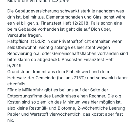
Müllabfuhr Verbrauch 143,05 €
Die Gebäudeversicherung schwankt stark je nachdem was
drin ist, bei mir u.a. Elementarschaden und Glas, sonst wäre
es viel billiger. s. Finanztest Heft 12/2018. Falls schon eine
beim Gebäude vorhanden ist geht die auf Dich über,
Verkäufer fragen.
Haftpflicht ist i.d.R: in der Privathaftpflicht enthalten wenn
selbstbewohnt, wichtig solange es leer steht wegen
Renovierung o.ä. oder Gemeinschaftsflächen vorhanden sind
bitte klären ob abgedeckt. Ansonsten Finanztest Heft
9/2019
Grundsteuer kommt aus dem Einheitswert und dem
Hebesatz der Gemeinde (bei uns 715%) und schwankt daher
ebenfalls
Für die Müllabfuhr gibt es bei uns auf der Seite der
Entsorgungsfirma des Landkreises einen Rechner. Die o.g.
Kosten sind so ziemlich das Minimum was hier möglich ist,
also kleine Restmüll- und Biotonne, 2-wöchentliche Leerung,
Papier und Wertstoff vierwöchentlich, das kostet aber fast
nix.