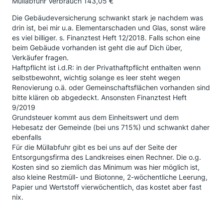
Müllabfuhr Verbrauch 143,05 €
Die Gebäudeversicherung schwankt stark je nachdem was
drin ist, bei mir u.a. Elementarschaden und Glas, sonst wäre
es viel billiger. s. Finanztest Heft 12/2018. Falls schon eine
beim Gebäude vorhanden ist geht die auf Dich über,
Verkäufer fragen.
Haftpflicht ist i.d.R: in der Privathaftpflicht enthalten wenn
selbstbewohnt, wichtig solange es leer steht wegen
Renovierung o.ä. oder Gemeinschaftsflächen vorhanden sind
bitte klären ob abgedeckt. Ansonsten Finanztest Heft
9/2019
Grundsteuer kommt aus dem Einheitswert und dem
Hebesatz der Gemeinde (bei uns 715%) und schwankt daher
ebenfalls
Für die Müllabfuhr gibt es bei uns auf der Seite der
Entsorgungsfirma des Landkreises einen Rechner. Die o.g.
Kosten sind so ziemlich das Minimum was hier möglich ist,
also kleine Restmüll- und Biotonne, 2-wöchentliche Leerung,
Papier und Wertstoff vierwöchentlich, das kostet aber fast
nix.