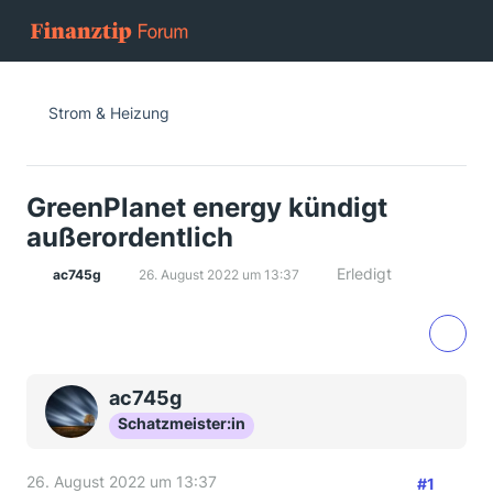
Strom & Heizung
GreenPlanet energy kündigt
außerordentlich
Erledigt
ac745g
26. August 2022 um 13:37
ac745g
Schatzmeister:in
26. August 2022 um 13:37
#1