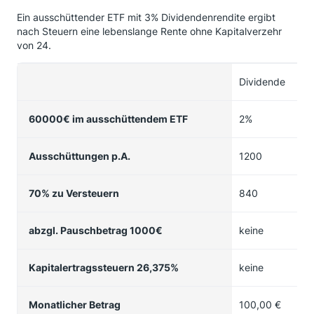
Ein ausschüttender ETF mit 3% Dividendenrendite ergibt
nach Steuern eine lebenslange Rente ohne Kapitalverzehr
von 24.
Dividende
Di
60000€ im ausschüttendem ETF
2%
3%
Ausschüttungen p.A.
1200
18
70% zu Versteuern
840
12
abzgl. Pauschbetrag 1000€
keine
26
Kapitalertragssteuern 26,375%
keine
68
Monatlicher Betrag
100,00 €
14