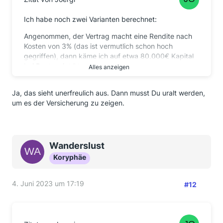
Ich habe noch zwei Varianten berechnet:
Angenommen, der Vertrag macht eine Rendite nach
Kosten von 3% (das ist vermutlich schon hoch
gegriffen), dann käme ich auf etwa 80.000€ Kapital
bei Renteneintritt.
Alles anzeigen
Ich gehe davon aus, dass 20% des Kapitals für eine
Ja, das sieht unerfreulich aus. Dann musst Du uralt werden,
Rentenversicherung einbehalten bleiben. Bleiben also
um es der Versicherung zu zeigen.
80% = 65.000€ übrig.
Variante 1: Mit Einmalzahlung
65.000€, davon 30% Einmalzahlung = 20.000€.
Wanderslust
Davon 70% zur Verrentung = 45.000€.
Koryphäe
Zu den Rentenfaktoren für eine Sofortrente bei der
Sparkasse habe ich leider nichts gefunden. Ich
4. Juni 2023 um 17:19
#12
unterstelle mal einen hypothetischen Rentenfaktor
von 14 (zwischen 13 und 15, s. die Ergebnise von
Herrn Walz oben).