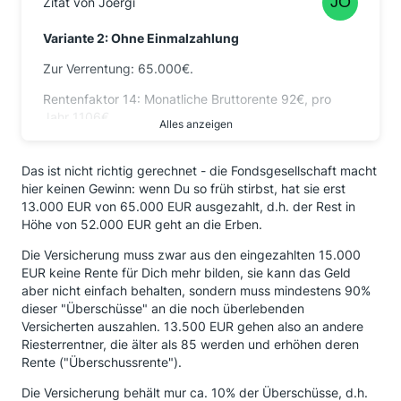
Zitat von Joergi
45.000€ / 10.000 x 14 = 64,46€ monatliche
Bruttorente = 773€ Bruttorente pro Jahr.
Variante 2: Ohne Einmalzahlung
Laut Sterbetafel heute: 12 Jahre Rentenbezug, also
Zur Verrentung: 65.000€.
773€ x 12 = 9.300€ laufende Rente.
Rentenfaktor 14: Monatliche Bruttorente 92€, pro
Ausgezahlt wurden dann also:
Jahr 1106€.
Alles anzeigen
Einmalzahlung 20.000€ + lfd. Rente 9.300€ =
Mal 12 Jahre = 13.000€
29.300€.
Das ist nicht richtig gerechnet - die Fondsgesellschaft macht
Ausgezahlt wurden dann also 13.000€.
Die Versicherung macht grob 50.000€ Gewinn.
hier keinen Gewinn: wenn Du so früh stirbst, hat sie erst
13.000 EUR von 65.000 EUR ausgezahlt, d.h. der Rest in
Die Versicherung macht grob 67.000€ Gewinn.
Variante 2: Ohne Einmalzahlung
Höhe von 52.000 EUR geht an die Erben.
An der Stelle konnte ich das Ergebnis nicht fassen
Zur Verrentung: 65.000€.
Die Versicherung muss zwar aus den eingezahlten 15.000
und bin fast ohnmächtig geworden.
EUR keine Rente für Dich mehr bilden, sie kann das Geld
Rentenfaktor 14: Monatliche Bruttorente 92€, pro
aber nicht einfach behalten, sondern muss mindestens 90%
Jahr 1106€.
dieser "Überschüsse" an die noch überlebenden
Mal 12 Jahre = 13.000€
Versicherten auszahlen. 13.500 EUR gehen also an andere
Riesterrentner, die älter als 85 werden und erhöhen deren
Ausgezahlt wurden dann also 13.000€.
Rente ("Überschussrente").
Die Versicherung macht grob 67.000€ Gewinn.
Die Versicherung behält mur ca. 10% der Überschüsse, d.h.