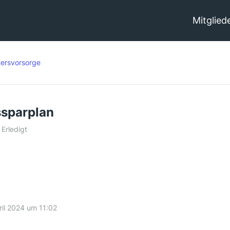
Mitglied
tersvorsorge
ssparplan
Erledigt
ril 2024 um 11:02