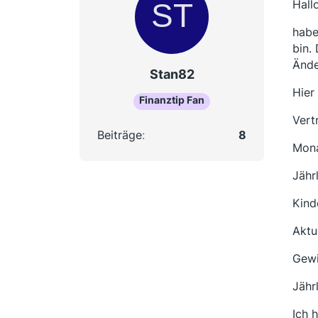
Hall
habe
bin.
Ände
Stan82
Hier
Finanztip Fan
Vert
Beiträge
8
Mona
Jähr
Kind
Aktu
Gewi
Jähr
Ich 