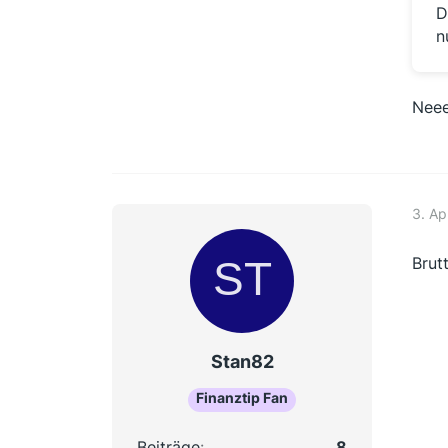
D
n
Neee
3. Ap
Brut
Stan82
Finanztip Fan
Beiträge
8