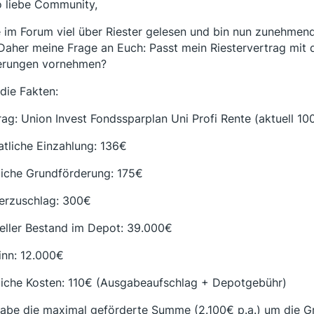
o liebe Community,
 im Forum viel über Riester gelesen und bin nun zunehmend 
 Daher meine Frage an Euch: Passt mein Riestervertrag mit d
rungen vornehmen?
 die Fakten:
rag: Union Invest Fondssparplan Uni Profi Rente (aktuell 10
tliche Einzahlung: 136€
liche Grundförderung: 175€
erzuschlag: 300€
eller Bestand im Depot: 39.000€
nn: 12.000€
liche Kosten: 110€ (Ausgabeaufschlag + Depotgebühr)
habe die maximal geförderte Summe (2.100€ p.a.) um die 