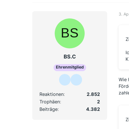
3. Ap
Z
I
BS.C
K
Ehrenmitglied
Wie 
Förd
zahl
Reaktionen
2.852
Trophäen
2
Beiträge
4.382
Z