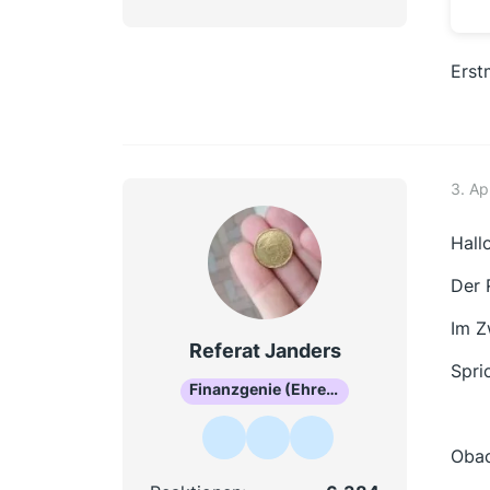
Erst
3. Ap
Hallo
Der 
Im Z
Referat Janders
Spri
Finanzgenie (Ehrenmitglied)
Obac