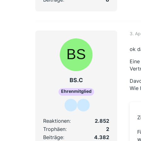
3. Ap
ok d
Eine
Vertr
BS.C
Davo
Wie 
Ehrenmitglied
Z
Reaktionen
2.852
Trophäen
2
F
Beiträge
4.382
w