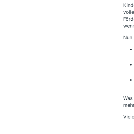
Kind
voll
Förd
wenn
Nun 
Was 
mehr
Viel