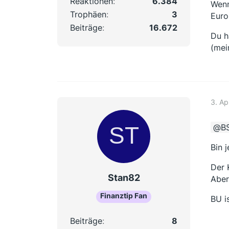
Reaktionen
6.384
Wenn
Trophäen
3
Euro
Beiträge
16.672
Du h
(mei
3. Ap
B
Bin j
Der 
Stan82
Aber
Finanztip Fan
BU i
Beiträge
8