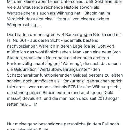
Mit dem kleinen aber feinen Unterschied, daß Gold eine über
viele Jahrtausende reichende Historie sowohl als
Wertspeicher als auch als Währung hat - Bitcoin hat im
Vergleich dazu erst eine "Historie" von einem einzigen
Wimpernschlag ...
Die Tiraden der besagten EZB Banker gegen Bitcoin sind mir
(s. Nr. 66) - aus deren Sicht - jedenfalls bestens
nachvollziehbar. Wäre ich in deren Lage (da sei Gott vor),
müßte ich das wohl ähnlich sehen. Man kann eine neue (von
Staaten, staatlichen Notenbanken aber auch anderen
Banken völlig unabhängige) "Währung", die noch dazu auch
die Geldunktion "Wertaufbewahrungsmittel" (den
Schatzcharakter funktionierenden Geldes) bestens zu leisten
scheint, doch unmöglich als "Konkurrenz" gebrauchen sprich
tolerieren - wenn man selbst als EZB für eine Währung steht,
die ständig gegen Bitcoin extrem (und auch gegen Gold
massiv) devaluiert; und die man noch dazu seit 2010 sogar
retten muß ... !?
Nur meine ganz bescheidene persönliche (in dem Fall noch
dazu laienhafte) Sicht.