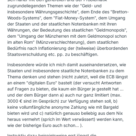
zugrundeliegenden Themen wie der "Geld- und
insbesondere Währungsgeschichte", dem Ende des "Bretton-
Woods-Systems", dem "Fiat-Money-System", dem Umgang
der Staaten und der staatlichen Notenbanken mit ihren
Währungen, der Bedeutung des staatlichen "Geldmonopols",
dem "Umgang der Münzherren mit dem Geldmonopol schon
im alten Rom" (Münzverschlechterung), dem staatlichen
Bedürfnis nach Inflationierung der (teilweise) überbordenden
Staatsverschuldung etc. pp. zu beschäftigen.
Insbesondere würde ich mich damit auseinandersetzen, wie
Staaten und insbesondere staatliche Notenbanken zu dem
Thema denken und stehen (nicht zuletzt, weil die ECB längst
an einem "digitalen Euro" bastelt (der versucht Antworten
auf Fragen zu bieten, die kaum ein Bürger je gestellt hat ...
und der dem Bürger dann a) auch nur ganz limitiert (max.
3000 € sind im Gespräch) zur Verfügung stehen soll, b)
keine vollumfängliche anonyme Zahlung wie mit Bargeld
bieten wird und c) natürlich genauso beliebig aus dem Nix
heraus vermehrt (sprich im Wert verwässert) werden kann,
wie der bisherige Euro auch schon... ).
Instruktiv dazu beispielsweise erst jüngst die