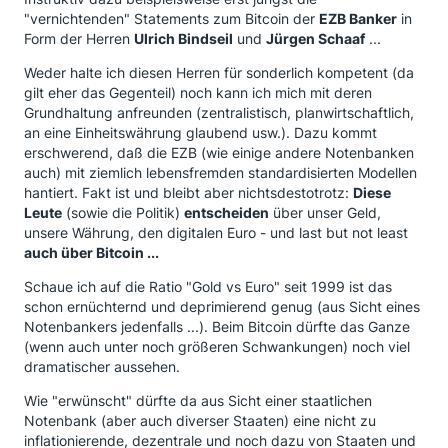
"vernichtenden" Statements zum Bitcoin der
EZB Banker
in
Form der Herren
Ulrich Bindseil
und
Jürgen Schaaf
...
Weder halte ich diesen Herren für sonderlich kompetent (da
gilt eher das Gegenteil) noch kann ich mich mit deren
Grundhaltung anfreunden (zentralistisch, planwirtschaftlich,
an eine Einheitswährung glaubend usw.). Dazu kommt
erschwerend, daß die EZB (wie einige andere Notenbanken
auch) mit ziemlich lebensfremden standardisierten Modellen
hantiert. Fakt ist und bleibt aber nichtsdestotrotz:
Diese
Leute
(sowie die Politik)
entscheiden
über unser Geld,
unsere Währung, den digitalen Euro - und last but not least
auch über Bitcoin ...
Schaue ich auf die Ratio "Gold vs Euro" seit 1999 ist das
schon ernüchternd und deprimierend genug (aus Sicht eines
Notenbankers jedenfalls ...). Beim Bitcoin dürfte das Ganze
(wenn auch unter noch größeren Schwankungen) noch viel
dramatischer aussehen.
Wie "erwünscht" dürfte da aus Sicht einer staatlichen
Notenbank (aber auch diverser Staaten) eine nicht zu
inflationierende, dezentrale und noch dazu von Staaten und