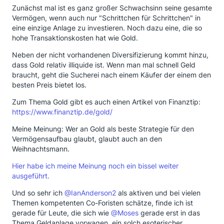
Zunächst mal ist es ganz großer Schwachsinn seine gesamte
Vermögen, wenn auch nur "Schrittchen für Schrittchen" in
eine einzige Anlage zu investieren. Noch dazu eine, die so
hohe Transaktionskosten hat wie Gold.
Neben der nicht vorhandenen Diversifizierung kommt hinzu,
dass Gold relativ illiquide ist. Wenn man mal schnell Geld
braucht, geht die Sucherei nach einem Käufer der einem den
besten Preis bietet los.
Zum Thema Gold gibt es auch einen Artikel von Finanztip:
https://www.finanztip.de/gold/
Meine Meinung: Wer an Gold als beste Strategie für den
Vermögensaufbau glaubt, glaubt auch an den
Weihnachtsmann.
Hier habe ich meine Meinung noch ein bissel weiter
ausgeführt.
Und so sehr ich
@IanAnderson2
als aktiven und bei vielen
Themen kompetenten Co-Foristen schätze, finde ich ist
gerade für Leute, die sich wie
@Moses
gerade erst in das
Thema Geldanlage vorwagen, ein solch esoterischer