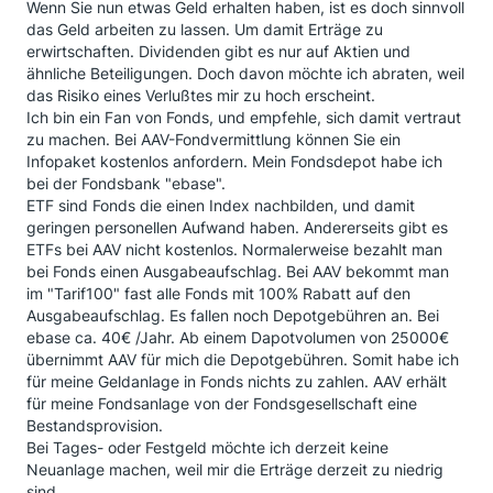
Wenn Sie nun etwas Geld erhalten haben, ist es doch sinnvoll
das Geld arbeiten zu lassen. Um damit Erträge zu
erwirtschaften. Dividenden gibt es nur auf Aktien und
ähnliche Beteiligungen. Doch davon möchte ich abraten, weil
das Risiko eines Verlußtes mir zu hoch erscheint.
Ich bin ein Fan von Fonds, und empfehle, sich damit vertraut
zu machen. Bei AAV-Fondvermittlung können Sie ein
Infopaket kostenlos anfordern. Mein Fondsdepot habe ich
bei der Fondsbank "ebase".
ETF sind Fonds die einen Index nachbilden, und damit
geringen personellen Aufwand haben. Andererseits gibt es
ETFs bei AAV nicht kostenlos. Normalerweise bezahlt man
bei Fonds einen Ausgabeaufschlag. Bei AAV bekommt man
im "Tarif100" fast alle Fonds mit 100% Rabatt auf den
Ausgabeaufschlag. Es fallen noch Depotgebühren an. Bei
ebase ca. 40€ /Jahr. Ab einem Dapotvolumen von 25000€
übernimmt AAV für mich die Depotgebühren. Somit habe ich
für meine Geldanlage in Fonds nichts zu zahlen. AAV erhält
für meine Fondsanlage von der Fondsgesellschaft eine
Bestandsprovision.
Bei Tages- oder Festgeld möchte ich derzeit keine
Neuanlage machen, weil mir die Erträge derzeit zu niedrig
sind.