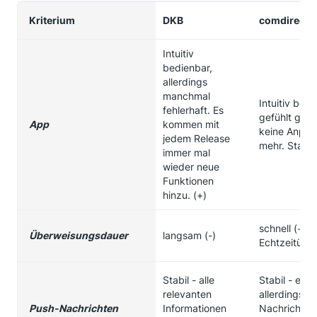
Kriterium
DKB
comdirect
Intuitiv
bedienbar,
allerdings
manchmal
Intuitiv bedi
fehlerhaft. Es
gefühlt gibt
App
kommen mit
keine Anpa
jedem Release
mehr. Stabil 
immer mal
wieder neue
Funktionen
hinzu. (+)
schnell (+) 
Überweisungsdauer
langsam (-)
Echtzeitübe
Stabil - alle
Stabil - es 
relevanten
allerdings nu
Push-Nachrichten
Informationen
Nachricht, 