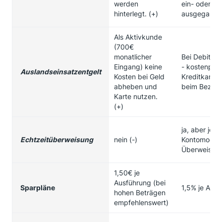
werden
ein- oder
hinterlegt. (+)
ausgegangen 
Als Aktivkunde
(700€
monatlicher
Bei Debitkar
Eingang) keine
- kostenpfli
Auslandseinsatzentgelt
Kosten bei Geld
Kreditkarte 
abheben und
beim Bezahle
Karte nutzen.
(+)
ja, aber je n
Echtzeitüberweisung
nein (-)
Kontomodell
Überweisung
1,50€ je
Ausführung (bei
Sparpläne
1,5% je Aus
hohen Beträgen
empfehlenswert)